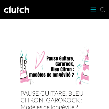
CLUTCH
Clutch Webzine
Agenda
Nos éditions
Magazine
Articles
Lieux
PAUSE GUITARE, BLEU
CITRON, GAROROCK :
Modèles de longévité ?