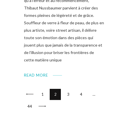
qu’à l’erreur et au recommencement,
Thibaut Nussbaumer parvient à créer des
formes pleines de légèreté et de grâce.
Souffleur de verre à fleur de peau, de plus en
plus artiste, voire street artisan, il délivre
toute son émotion dans des pièces qui
jouent plus que jamais de la transparence et
de l’illusion pour briser les frontières de
cette matière unique
READ MORE
<
1
2
3
4
…
>
44