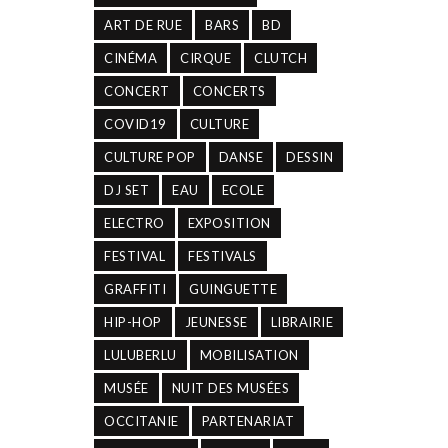
ART DE RUE
BARS
BD
CINÉMA
CIRQUE
CLUTCH
CONCERT
CONCERTS
COVID19
CULTURE
CULTURE POP
DANSE
DESSIN
DJ SET
EAU
ECOLE
ELECTRO
EXPOSITION
FESTIVAL
FESTIVALS
GRAFFITI
GUINGUETTE
HIP-HOP
JEUNESSE
LIBRAIRIE
LULUBERLU
MOBILISATION
MUSÉE
NUIT DES MUSÉES
OCCITANIE
PARTENARIAT