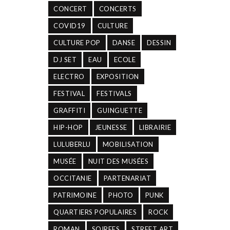
CONCERT
CONCERTS
COVID19
CULTURE
CULTURE POP
DANSE
DESSIN
DJ SET
EAU
ECOLE
ELECTRO
EXPOSITION
FESTIVAL
FESTIVALS
GRAFFITI
GUINGUETTE
HIP-HOP
JEUNESSE
LIBRAIRIE
LULUBERLU
MOBILISATION
MUSÉE
NUIT DES MUSÉES
OCCITANIE
PARTENARIAT
PATRIMOINE
PHOTO
PUNK
QUARTIERS POPULAIRES
ROCK
ROMAN
SOIREES
STREET ART