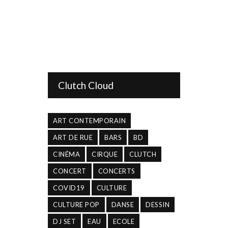
Clutch Cloud
ART CONTEMPORAIN
ART DE RUE
BARS
BD
CINÉMA
CIRQUE
CLUTCH
CONCERT
CONCERTS
COVID19
CULTURE
CULTURE POP
DANSE
DESSIN
DJ SET
EAU
ECOLE