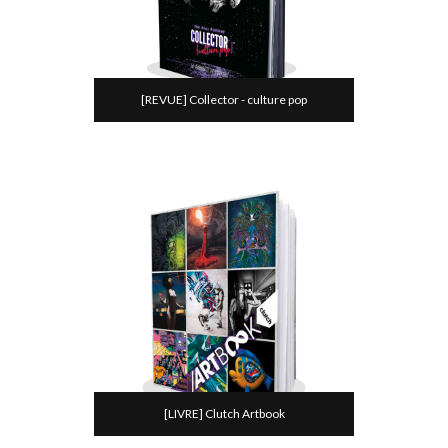
[REVUE] Collector - culture pop
[LIVRE] Clutch Artbook