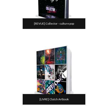
[REVUE] Collector - culture pop
[LIVRE] Clutch Artbook