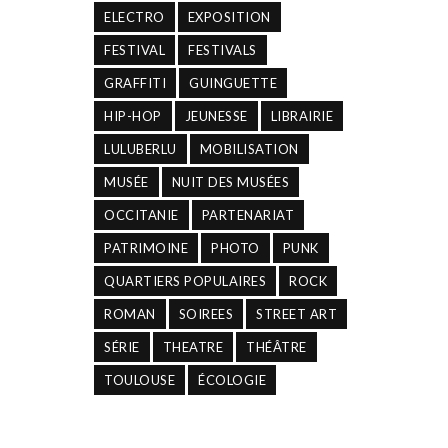
ELECTRO
EXPOSITION
FESTIVAL
FESTIVALS
GRAFFITI
GUINGUETTE
HIP-HOP
JEUNESSE
LIBRAIRIE
LULUBERLU
MOBILISATION
MUSÉE
NUIT DES MUSÉES
OCCITANIE
PARTENARIAT
PATRIMOINE
PHOTO
PUNK
QUARTIERS POPULAIRES
ROCK
ROMAN
SOIREES
STREET ART
SÉRIE
THEATRE
THÉÂTRE
TOULOUSE
ÉCOLOGIE