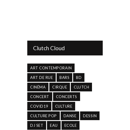
Clutch Cloud
ART CONTEMPORAIN
ART DE RUE
BARS
BD
CINÉMA
CIRQUE
CLUTCH
CONCERT
CONCERTS
COVID19
CULTURE
CULTURE POP
DANSE
DESSIN
DJ SET
EAU
ECOLE