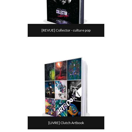
[REVUE] Collector - culture pop
[LIVRE] Clutch Artbook