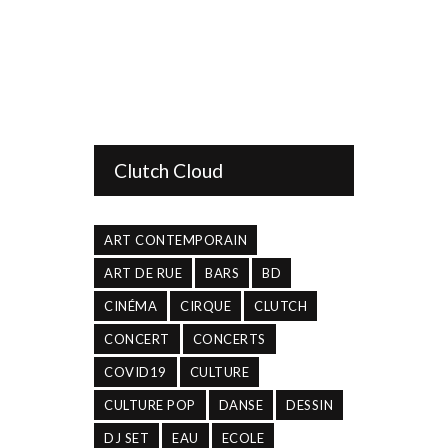
Clutch Cloud
ART CONTEMPORAIN
ART DE RUE
BARS
BD
CINÉMA
CIRQUE
CLUTCH
CONCERT
CONCERTS
COVID19
CULTURE
CULTURE POP
DANSE
DESSIN
DJ SET
EAU
ECOLE