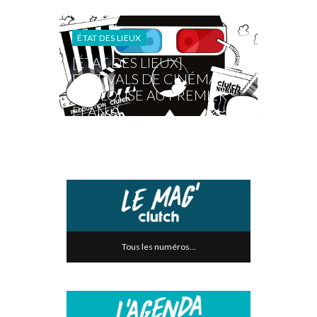
ÉTAT DES LIEUX
[ÉTAT DES LIEUX]
FESTIVALS DE CINÉMA,
TOULOUSE AU PREMIER
PLAN
Tous les numéros...