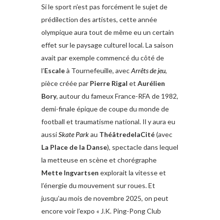
Si le sport n’est pas forcément le sujet de
prédilection des artistes, cette année
olympique aura tout de même eu un certain
effet sur le paysage culturel local. La saison
avait par exemple commencé du côté de
l’
Escale
à Tournefeuille, avec
Arrêts
de jeu
,
pièce créée par
Pierre Rigal
et
Aurélien
Bory
, autour du fameux France-RFA de 1982,
demi-finale épique de coupe du monde de
football et traumatisme national. Il y aura eu
aussi
Skate Park
au
ThéâtredelaCité
(avec
La Place de la Danse
), spectacle dans lequel
la metteuse en scène et chorégraphe
Mette
Ingvartsen
explorait la vitesse et
l’énergie du mouvement sur roues. Et
jusqu’au mois de novembre 2025, on peut
encore voir l’expo « J.K. Ping-Pong Club