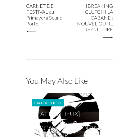
CARNET DE
[BREAKING
FESTIVAL au
CLUTCH] LA
Primavera Sound
CABANE :
Porto
NOUVEL OUTIL
DE CULTURE
You May Also Like
ÉTAT DES LIEUX
[ÉTAT DES LIEUX]
CULTURE À
CARCASSONNE, POURVU
QUE ÇA DURE