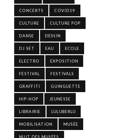
CONCERTS
COVID19
CULTURE
CULTURE POP
DANSE
DESSIN
DJ SET
EAU
ECOLE
ELECTRO
EXPOSITION
FESTIVAL
FESTIVALS
GRAFFITI
GUINGUETTE
HIP-HOP
JEUNESSE
LIBRAIRIE
LULUBERLU
MOBILISATION
MUSÉE
NUIT DES MUSÉES