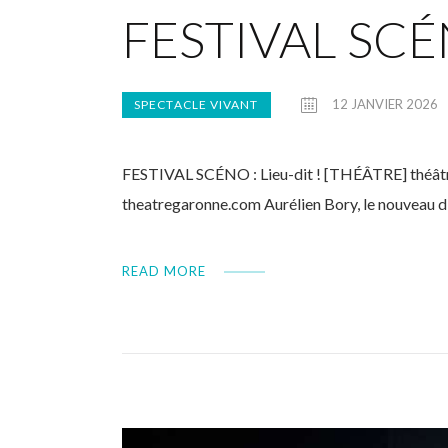
FESTIVAL SCÉNO
12 JANVIER 2026
SPECTACLE VIVANT
FESTIVAL SCÉNO : Lieu-dit ! [THÉÂTRE] théâtre G
theatregaronne.com Aurélien Bory, le nouveau 
READ MORE