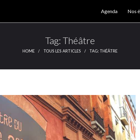
Agenda
Agenda
Nos é
Nos éditions
CLUTCH
Clutch Webzine
Magazine
Tag: Théâtre
Articles
HOME
TOUS LES ARTICLES
TAG: THÉÂTRE
Lieux