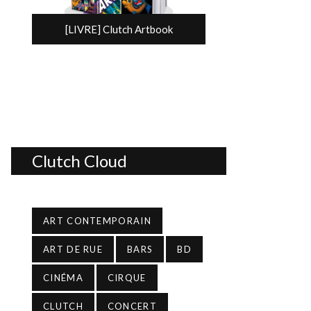
[LIVRE] Clutch Artbook
Clutch Cloud
ART CONTEMPORAIN
ART DE RUE
BARS
BD
CINÉMA
CIRQUE
CLUTCH
CONCERT