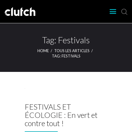
CLUTCH
Clutch Webzine
Agenda
Tag: Festivals
Nos éditions
HOME
TOUS LES ARTICLES
Magazine
TAG: FESTIVALS
Articles
Lieux
FESTIVALS ET
ÉCOLOGIE : En vert et
contre tout !