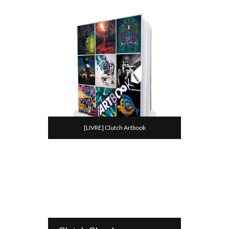
[LIVRE] Clutch Artbook