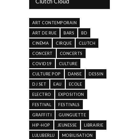
Clutch Cloud
ART CONTEMPORAIN
ART DE RUE
BARS
BD
CINÉMA
CIRQUE
CLUTCH
CONCERT
CONCERTS
COVID19
CULTURE
CULTURE POP
DANSE
DESSIN
DJ SET
EAU
ECOLE
ELECTRO
EXPOSITION
FESTIVAL
FESTIVALS
GRAFFITI
GUINGUETTE
HIP-HOP
JEUNESSE
LIBRAIRIE
LULUBERLU
MOBILISATION