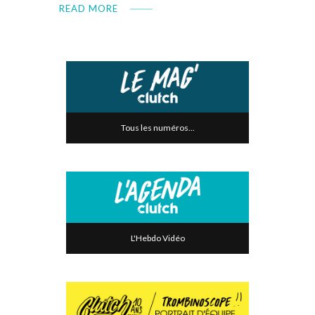
READ MORE
Tous les numéros...
L'Hebdo Vidéo