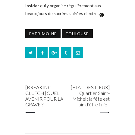
Insider
qui y organise régulièrement aux
beaux jours de sacrées soirées electro.
PATRIMOINE
TOULOUSE
PREV POST
NEXT POST
[BREAKING
[ÉTAT DES LIEUX]
CLUTCH] QUEL
Quartier Saint-
AVENIR POUR LA
Michel : la fête est
GRAVE ?
loin d’être finie !