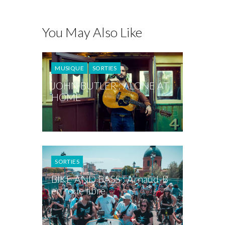
You May Also Like
MUSIQUE
SORTIES
JOHN BUTLER : ALONE AT
HOME
SORTIES
BIKE AND BASS : Arnaud-B
en roue libre