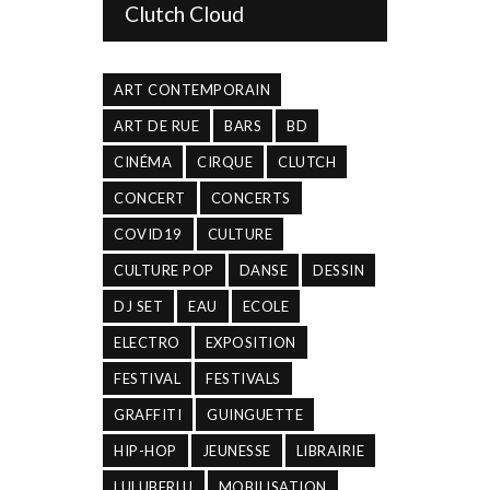
Clutch Cloud
ART CONTEMPORAIN
ART DE RUE
BARS
BD
CINÉMA
CIRQUE
CLUTCH
CONCERT
CONCERTS
COVID19
CULTURE
CULTURE POP
DANSE
DESSIN
DJ SET
EAU
ECOLE
ELECTRO
EXPOSITION
FESTIVAL
FESTIVALS
GRAFFITI
GUINGUETTE
HIP-HOP
JEUNESSE
LIBRAIRIE
LULUBERLU
MOBILISATION