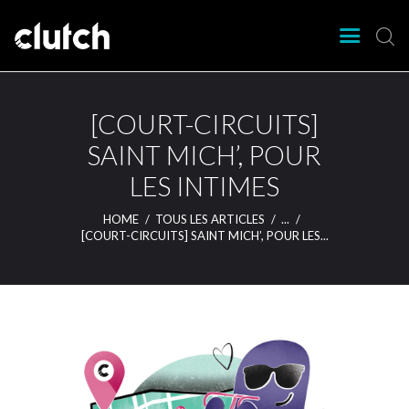
CLUTCH
Clutch Webzine
Agenda
[COURT-CIRCUITS]
Nos éditions
SAINT MICH’, POUR
Magazine
LES INTIMES
Articles
Lieux
HOME
TOUS LES ARTICLES
...
[COURT-CIRCUITS] SAINT MICH’, POUR LES...