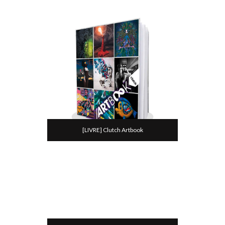
[LIVRE] Clutch Artbook