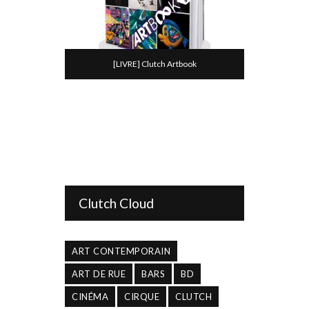
[LIVRE] Clutch Artbook
Clutch Cloud
ART CONTEMPORAIN
ART DE RUE
BARS
BD
CINÉMA
CIRQUE
CLUTCH