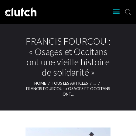
CLUTCH
Clutch Webzine
Agenda
FRANCIS FOURCOU :
Nos éditions
« Osages et Occitans
Magazine
ont une vieille histoire
Articles
de solidarité »
Lieux
HOME
TOUS LES ARTICLES
...
FRANCIS FOURCOU : « OSAGES ET OCCITANS
ONT...