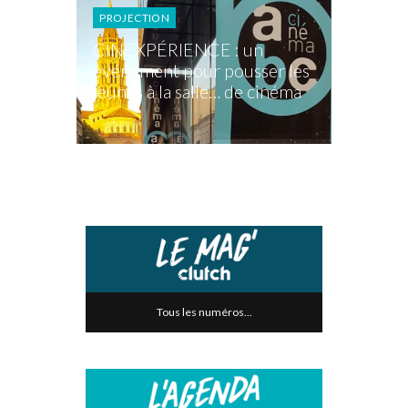
PROJECTION
CINEXPÉRIENCE : un
événement pour pousser les
jeunes à la salle… de cinéma
Tous les numéros...