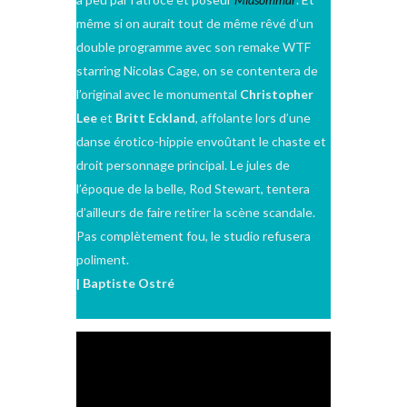
même si on aurait tout de même rêvé d’un
double programme avec son remake WTF
starring Nicolas Cage, on se contentera de
l’original avec le monumental
Christopher
Lee
et
Britt Eckland
, affolante lors d’une
danse érotico-hippie envoûtant le chaste et
droit personnage principal. Le jules de
l’époque de la belle, Rod Stewart, tentera
d’ailleurs de faire retirer la scène scandale.
Pas complètement fou, le studio refusera
poliment.
| Baptiste Ostré