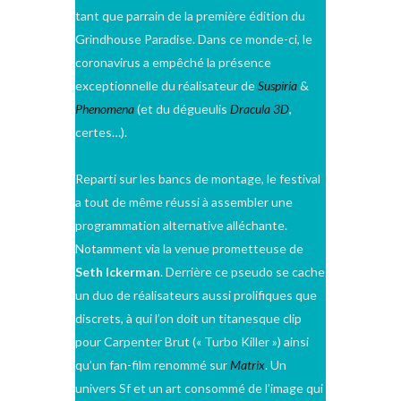
tant que parrain de la première édition du
Grindhouse Paradise. Dans ce monde-ci, le
coronavirus a empêché la présence
exceptionnelle du réalisateur de
Suspiria
&
Phenomena
(et du dégueulis
Dracula 3D
,
certes…).
Reparti sur les bancs de montage, le festival
a tout de même réussi à assembler une
programmation alternative alléchante.
Notamment via la venue prometteuse de
Seth Ickerman
. Derrière ce pseudo se cache
un duo de réalisateurs aussi prolifiques que
discrets, à qui l’on doit un titanesque clip
pour Carpenter Brut (« Turbo Killer ») ainsi
qu’un fan-film renommé sur
Matrix
. Un
univers Sf et un art consommé de l’image qui