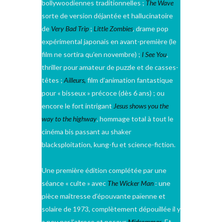
bollywoodiennes traditionnelles ;
The Wave
sorte de version déjantée et hallucinatoire
de
Very Bad Trip
;
Little Zombies
, drame pop
expérimental japonais en avant-première (le
film ne sortira qu’en novembre) ;
I See You
,
thriller pour amateur de puzzle et de casses-
têtes ;
Ailleurs,
film d’animation fantastique
pour « bisseux » précoce (dès 6 ans) ; ou
encore le fort intrigant
Jesus shows you the
way to the highway
, hommage total à tout le
cinéma bis passant au shaker
blacksploitation, kung-fu et science-fiction.
Une première édition complétée par une
séance « culte » avec
The Wicker Man
: une
pièce maîtresse d’épouvante païenne et
solaire de 1973, complètement dépouillée il y
a peu par l’atroce et poseur
Midsommar
. Et