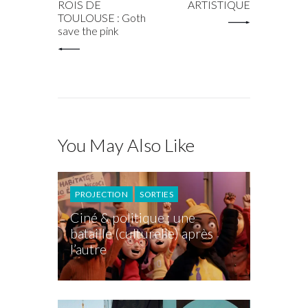
ROIS DE
ARTISTIQUE
TOULOUSE : Goth
save the pink
You May Also Like
PROJECTION
SORTIES
Ciné & politique : une
bataille (culturelle) après
l’autre