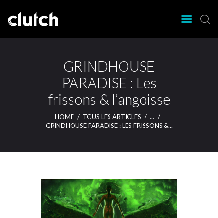
CLUTCH
Clutch Webzine
Agenda
GRINDHOUSE
Nos éditions
PARADISE : Les
Magazine
frissons & l’angoisse
Articles
Lieux
HOME
TOUS LES ARTICLES
...
GRINDHOUSE PARADISE : LES FRISSONS &...