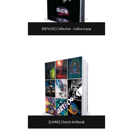
[REVUE] Collector - culture pop
[LIVRE] Clutch Artbook