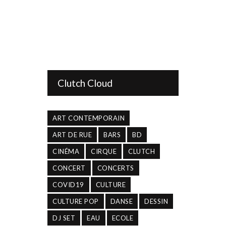
Clutch Cloud
ART CONTEMPORAIN
ART DE RUE
BARS
BD
CINÉMA
CIRQUE
CLUTCH
CONCERT
CONCERTS
COVID19
CULTURE
CULTURE POP
DANSE
DESSIN
DJ SET
EAU
ECOLE