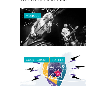
MUSIQUE
AMYL à tout prix
COURT CIRCUIT
SORTIES
[COURT CIRCUIT] Quartier
Minimes : on vous guide !