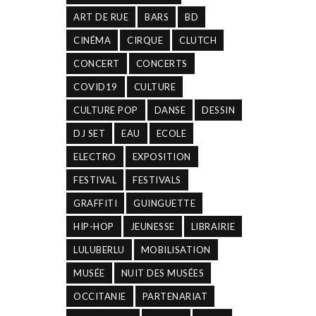
ART DE RUE
BARS
BD
CINÉMA
CIRQUE
CLUTCH
CONCERT
CONCERTS
COVID19
CULTURE
CULTURE POP
DANSE
DESSIN
DJ SET
EAU
ECOLE
ELECTRO
EXPOSITION
FESTIVAL
FESTIVALS
GRAFFITI
GUINGUETTE
HIP-HOP
JEUNESSE
LIBRAIRIE
LULUBERLU
MOBILISATION
MUSÉE
NUIT DES MUSÉES
OCCITANIE
PARTENARIAT