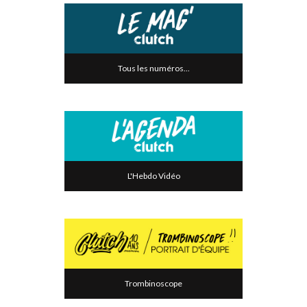
Tous les numéros...
L'Hebdo Vidéo
Trombinoscope