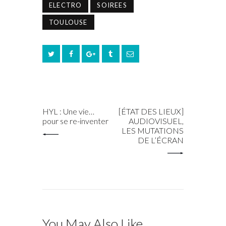
ELECTRO
SOIREES
TOULOUSE
PREV POST
NEXT POST
HYL : Une vie…
[ÉTAT DES LIEUX]
pour se re-inventer
AUDIOVISUEL,
LES MUTATIONS
DE L’ÉCRAN
You May Also Like