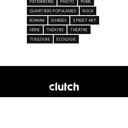
PATRIMOINE
PHOTO
PUNK
QUARTIERS POPULAIRES
ROCK
ROMAN
SOIREES
STREET ART
SÉRIE
THEATRE
THÉÂTRE
TOULOUSE
ÉCOLOGIE
©Editions 138. Tous droits réservés.