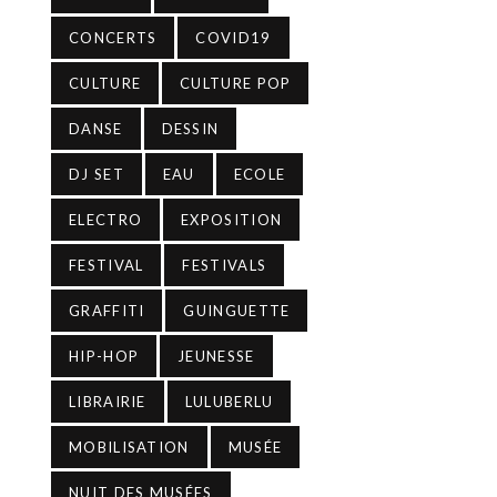
CONCERTS
COVID19
CULTURE
CULTURE POP
DANSE
DESSIN
DJ SET
EAU
ECOLE
ELECTRO
EXPOSITION
FESTIVAL
FESTIVALS
GRAFFITI
GUINGUETTE
HIP-HOP
JEUNESSE
LIBRAIRIE
LULUBERLU
MOBILISATION
MUSÉE
NUIT DES MUSÉES