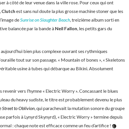
ser à côté de leur venue dans la ville rose. Pour ceux qui ont
,
Clutch
est sans nul doute la plus grosse machine stoner que les
 l’image de
Sunrise on Slaughter Beach
, treizième album sorti en
tive balancée par la bande à
Neil Fallon
, les petits gars du
e aujourd’hui bien plus complexe ouvrant ses rythmiques
ouraille tout sur son passage. « Mountain of bones », « Skeletons
e véritable usine à tubes qui débarque au Bikini. Absolument
revenir vers l’hymne « Electric Worry ». Concassant le blues
uleau du heavy sudiste, le titre est probablement devenu le plus
 Street to Oblivion
, qui parachevait la mutation sonore du groupe
nse parfois à Lynyrd Skynyrd), « Electric Worry » termine depuis
Normal : chaque note est efficace comme un feu d’artifice !