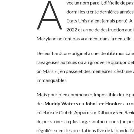
A
vec un nom pareil, difficile de pas
dormi les trente dernières années
Etats Unis n’aient jamais porté. A
2022 et arme de destruction audi
Maryland ne font pas vraiment dans la dentelle.
De leur hardcore originel à une identité musical
ravageuses au blues ou au groove, le quatuor déf
on Mars », j’en passe et des meilleures, c’est un
immanquable !
Mais pour bien commencer, impossible de ne pas 
des
Muddy Waters
ou
John Lee Hooker
au ro
célèbre de Clutch. Apparu sur l’album
From Beale
du pur stoner au plus large southern rock (on pe
régulièrement les prestations live de la bande. 