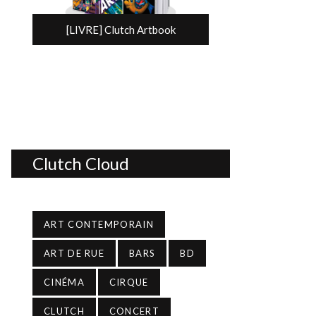
[LIVRE] Clutch Artbook
Clutch Cloud
ART CONTEMPORAIN
ART DE RUE
BARS
BD
CINÉMA
CIRQUE
CLUTCH
CONCERT