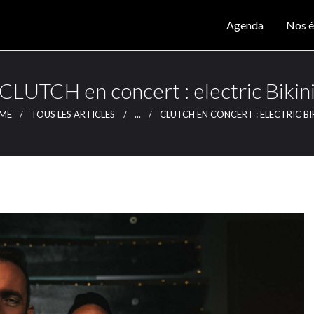
Agenda
Agenda
Nos é
Nos éditions
CLUTCH
Clutch Webzine
Magazine
CLUTCH en concert : electric Bikin
Articles
ME
TOUS LES ARTICLES
...
CLUTCH EN CONCERT : ELECTRIC BI
Lieux