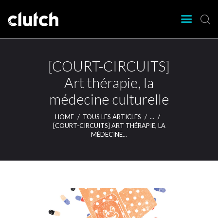
CLUTCH
Clutch Webzine
Agenda
[COURT-CIRCUITS]
Nos éditions
Art thérapie, la
Magazine
médecine culturelle
Articles
Lieux
HOME
TOUS LES ARTICLES
...
[COURT-CIRCUITS] ART THÉRAPIE, LA
MÉDECINE...