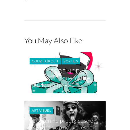
You May Also Like
COURT CIRCUIT
SORTIES
MARCHÉS DE NOËL À
TOULOUSE : que mettre
sous le sapin ? #2
ART VISUEL
La décennie prodigieuse en
Espagne : Un nouvel espoir