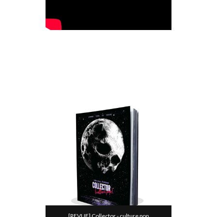
[REVUE] Collector - culture pop