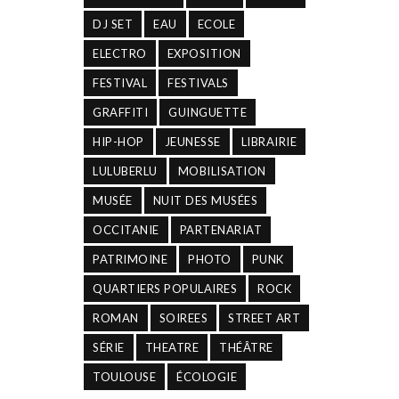
DJ SET
EAU
ECOLE
ELECTRO
EXPOSITION
FESTIVAL
FESTIVALS
GRAFFITI
GUINGUETTE
HIP-HOP
JEUNESSE
LIBRAIRIE
LULUBERLU
MOBILISATION
MUSÉE
NUIT DES MUSÉES
OCCITANIE
PARTENARIAT
PATRIMOINE
PHOTO
PUNK
QUARTIERS POPULAIRES
ROCK
ROMAN
SOIREES
STREET ART
SÉRIE
THEATRE
THÉÂTRE
TOULOUSE
ÉCOLOGIE