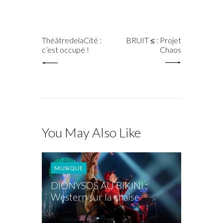
PREV POST
NEXT POST
ThéâtredelaCité :
BRUIT ≤ : Projet
c’est occupé !
Chaos
You May Also Like
MUSIQUE
DIONYSOS AU BIKINI :
Western sur la chaise