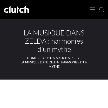
CLUTCH
Clutch Webzine
Agenda
LA MUSIQUE DANS
Nos éditions
ZELDA : harmonies
Magazine
d’un mythe
Articles
Lieux
HOME
TOUS LES ARTICLES
...
LA MUSIQUE DANS ZELDA : HARMONIES D’UN
MYTHE