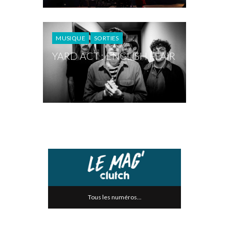
MUSIQUE
SORTIES
YARD ACT : ENGLISH FLAIR
Tous les numéros...