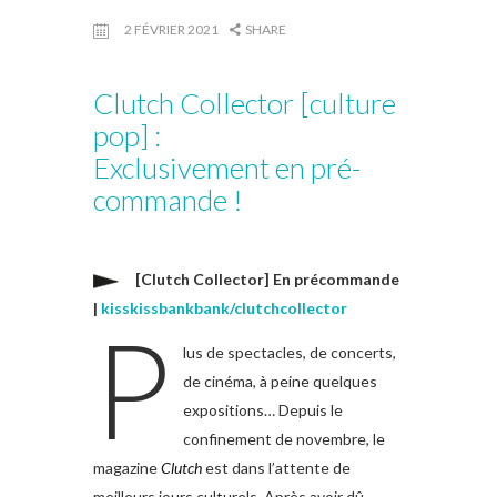
2 FÉVRIER 2021
SHARE
Clutch Collector [culture
pop] :
Exclusivement en pré-
commande !
[Clutch Collector] En précommande
|
kisskissbankbank/clutchcollector
P
lus de spectacles, de concerts,
de cinéma, à peine quelques
expositions… Depuis le
confinement de novembre, le
magazine
Clutch
est dans l’attente de
meilleurs jours culturels. Après avoir dû