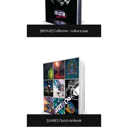
[REVUE] Collector - culture pop
[LIVRE] Clutch Artbook