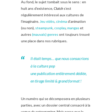
Au fond, le sujet tombait sous le sens : en
huit ans d’existence,
Clutch
s’est
régulièrement intéressé aux cultures de
l’imaginaire.
Jeu vidéo
,
cinéma
d’animation
(ou non),
steampunk
,
cosplay
,
mangas
et
autres
(mauvais) genres
ont toujours trouvé
une place dans nos rubriques.
Il était temps… que nous consacrions
à la culture pop
une publication entièrement dédiée,
en tirage limité & grand format !
Un numéro qui se décomposera en plusieurs
parties, avec un dossier central consacré à la
vague du retrogaming. Mais parce que la