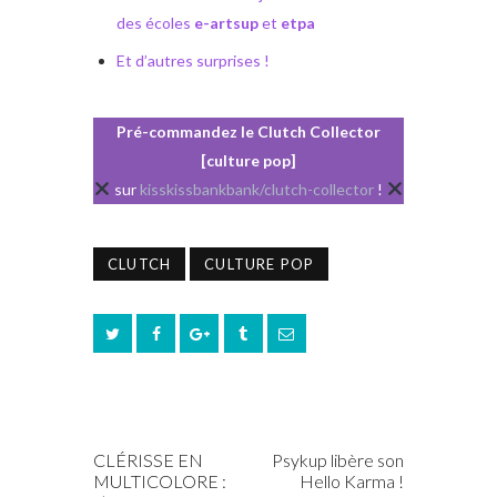
des écoles
e-artsup
et
etpa
Et d’autres surprises !
Pré-commandez le Clutch Collector
[culture pop]
sur
kisskissbankbank/clutch-collector
!
CLUTCH
CULTURE POP
PREV POST
NEXT POST
CLÉRISSE EN
Psykup libère son
MULTICOLORE :
Hello Karma !