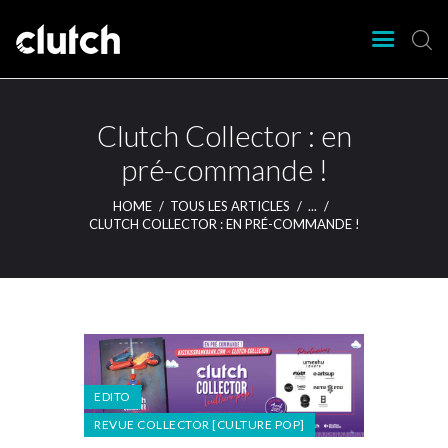
CLUTCH
Clutch Webzine
Agenda
Clutch Collector : en
Nos éditions
pré-commande !
Magazine
HOME
TOUS LES ARTICLES
...
Articles
CLUTCH COLLECTOR : EN PRÉ-COMMANDE !
Lieux
EDITO
REVUE COLLECTOR [CULTURE POP]