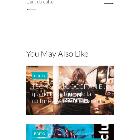
L’art du culte
You May Also Like
EDITO
TECHNOPOL OCCITANIE :
quand les acteurs de la
culture electro se fédèrent
EDITO