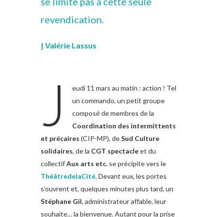
se limite pas à cette seule
revendication.
| Valérie Lassus
J
eudi 11 mars au matin : action ! Tel
un commando, un petit groupe
composé de membres de la
Coordination des intermittents
et précaires
(CIP-MP), de
Sud Culture
solidaires
, de la
CGT spectacle
et du
collectif
Aux arts etc.
se précipite vers le
ThéâtredelaCité
. Devant eux, les portes
s’ouvrent et, quelques minutes plus tard, un
Stéphane Gil
, administrateur affable, leur
souhaite… la bienvenue. Autant pour la prise