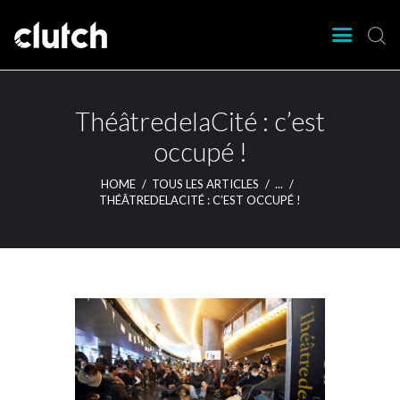
CLUTCH
Clutch Webzine
Agenda
ThéâtredelaCité : c’est
Nos éditions
occupé !
Magazine
HOME
TOUS LES ARTICLES
...
Articles
THÉÂTREDELACITÉ : C’EST OCCUPÉ !
Lieux