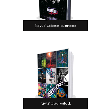
[REVUE] Collector - culture pop
[LIVRE] Clutch Artbook