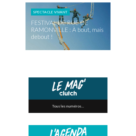
SPECTACLE VIVANT
FESTIVAL DE RUE DE
RAMONVILLE : À bout, mais
debout !
Tous les numéros...