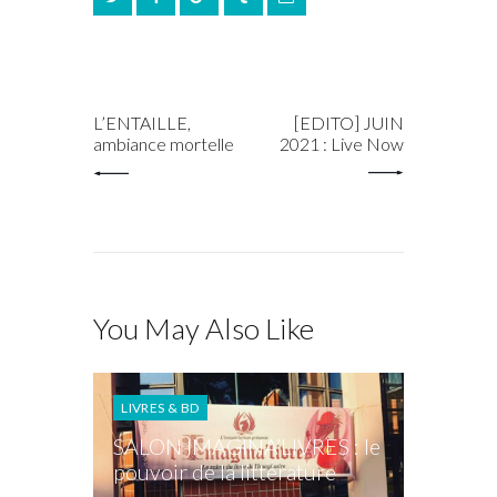
PREV POST
NEXT POST
L’ENTAILLE,
[EDITO] JUIN
ambiance mortelle
2021 : Live Now
You May Also Like
LIVRES & BD
SALON IMAGINA’LIVRES : le
pouvoir de la littérature