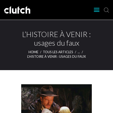
CLUTCH
Clutch Webzine
Agenda
L’HISTOIRE À VENIR :
Nos éditions
usages du faux
Magazine
HOME
TOUS LES ARTICLES
...
Articles
L’HISTOIRE À VENIR : USAGES DU FAUX
Lieux