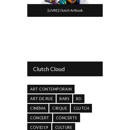
[LIVRE] Clutch Artbook
Clutch Cloud
ART CONTEMPORAIN
ART DE RUE
BARS
BD
CINÉMA
CIRQUE
CLUTCH
CONCERT
CONCERTS
COVID19
CULTURE