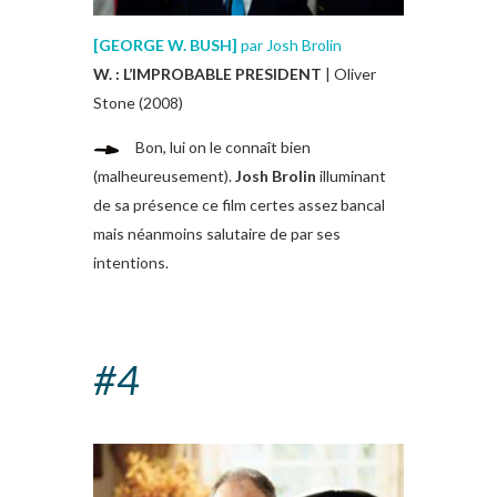
[
GEORGE W. BUSH
]
par Josh Brolin
W. : L’IMPROBABLE PRESIDENT
| Oliver
Stone (2008)
Bon, lui on le connaît bien
(malheureusement).
Josh Brolin
illuminant
de sa présence ce film certes assez bancal
mais néanmoins salutaire de par ses
intentions.
#4