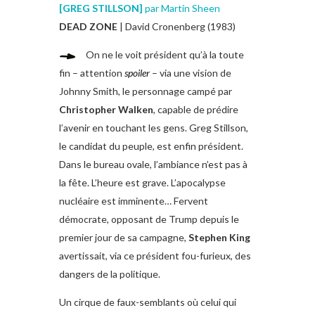
[
GREG STILLSON
]
par Martin Sheen
DEAD ZONE
| David Cronenberg (1983)
On ne le voit président qu’à la toute
fin – attention
spoiler
– via une vision de
Johnny Smith, le personnage campé par
Christopher Walken
, capable de prédire
l’avenir en touchant les gens. Greg Stillson,
le candidat du peuple, est enfin président.
Dans le bureau ovale, l’ambiance n’est pas à
la fête. L’heure est grave. L’apocalypse
nucléaire est imminente… Fervent
démocrate, opposant de Trump depuis le
premier jour de sa campagne,
Stephen King
avertissait, via ce président fou-furieux, des
dangers de la politique.
Un cirque de faux-semblants où celui qui