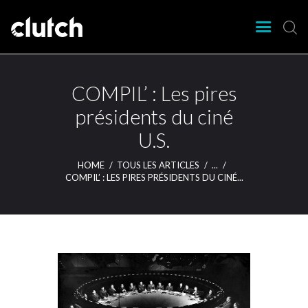
CLUTCH
Clutch Webzine
Agenda
COMPIL’ : Les pires
Nos éditions
présidents du ciné
Magazine
U.S.
Articles
Lieux
HOME
TOUS LES ARTICLES
...
COMPIL’ : LES PIRES PRÉSIDENTS DU CINÉ...