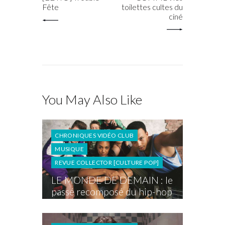
Fête
toilettes cultes du
ciné
You May Also Like
CHRONIQUES VIDÉO CLUB
MUSIQUE
REVUE COLLECTOR [CULTURE POP]
LE MONDE DE DEMAIN : le
passé recomposé du hip-hop
français