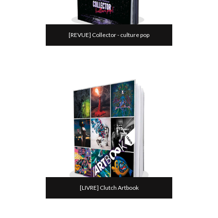
[REVUE] Collector - culture pop
[LIVRE] Clutch Artbook