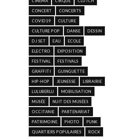
CINÉMA
CIRQUE
CLUTCH
CONCERT
CONCERTS
COVID19
CULTURE
CULTURE POP
DANSE
DESSIN
DJ SET
EAU
ECOLE
ELECTRO
EXPOSITION
FESTIVAL
FESTIVALS
GRAFFITI
GUINGUETTE
HIP-HOP
JEUNESSE
LIBRAIRIE
LULUBERLU
MOBILISATION
MUSÉE
NUIT DES MUSÉES
OCCITANIE
PARTENARIAT
PATRIMOINE
PHOTO
PUNK
QUARTIERS POPULAIRES
ROCK