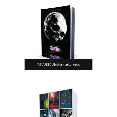
[REVUE] Collector - culture pop