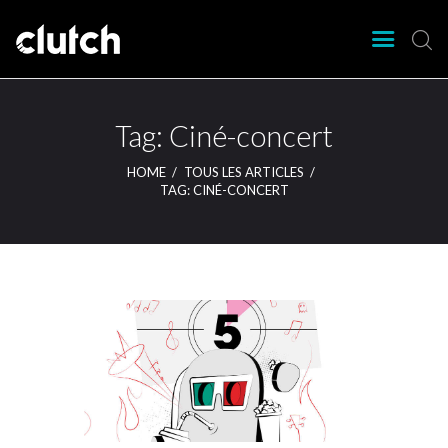
CLUTCH
Clutch Webzine
Agenda
Tag: Ciné-concert
Nos éditions
HOME
TOUS LES ARTICLES
Magazine
TAG: CINÉ-CONCERT
Articles
Lieux