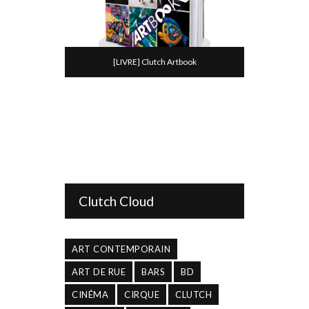
[LIVRE] Clutch Artbook
Clutch Cloud
ART CONTEMPORAIN
ART DE RUE
BARS
BD
CINÉMA
CIRQUE
CLUTCH