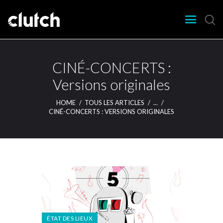
CLUTCH
Clutch Webzine
Agenda
CINÉ-CONCERTS :
Nos éditions
Versions originales
Magazine
HOME
TOUS LES ARTICLES
...
Articles
CINÉ-CONCERTS : VERSIONS ORIGINALES
Lieux
ÉTAT DES LIEUX