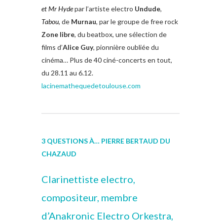
et Mr Hyde
par l’artiste electro
Undude
,
Tabou
, de
Murnau
, par le groupe de free rock
Zone libre
, du beatbox, une sélection de
films d’
Alice Guy
, pionnière oubliée du
cinéma… Plus de 40 ciné-concerts en tout,
du 28.11 au 6.12.
lacinemathequedetoulouse.com
3 QUESTIONS À… PIERRE BERTAUD DU
CHAZAUD
Clarinettiste electro,
compositeur, membre
d’Anakronic Electro Orkestra,