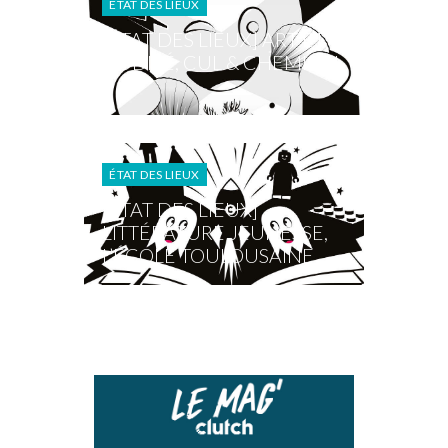
ÉTAT DES LIEUX
[ÉTAT DES LIEUX] ART ET
NUDITÉ, CUL & CHEMISE !
ÉTAT DES LIEUX
[ÉTAT DES LIEUX]
LITTÉRATURE JEUNESSE,
L’ÉCOLE TOULOUSAINE