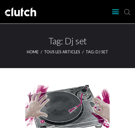
CLUTCH
Clutch Webzine
Agenda
Tag: Dj set
Nos éditions
HOME
TOUS LES ARTICLES
TAG: DJ SET
Magazine
Articles
Lieux