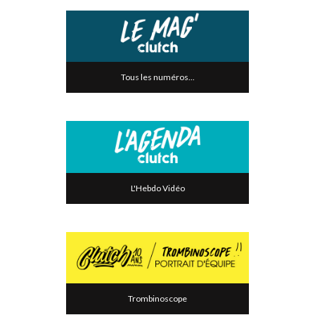
Tous les numéros...
L'Hebdo Vidéo
Trombinoscope