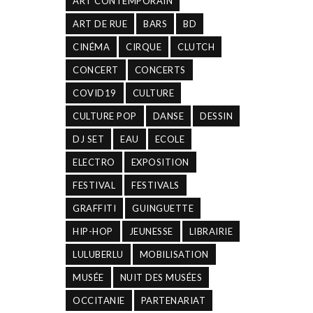
ART CONTEMPORAIN
ART DE RUE
BARS
BD
CINÉMA
CIRQUE
CLUTCH
CONCERT
CONCERTS
COVID19
CULTURE
CULTURE POP
DANSE
DESSIN
DJ SET
EAU
ECOLE
ELECTRO
EXPOSITION
FESTIVAL
FESTIVALS
GRAFFITI
GUINGUETTE
HIP-HOP
JEUNESSE
LIBRAIRIE
LULUBERLU
MOBILISATION
MUSÉE
NUIT DES MUSÉES
OCCITANIE
PARTENARIAT