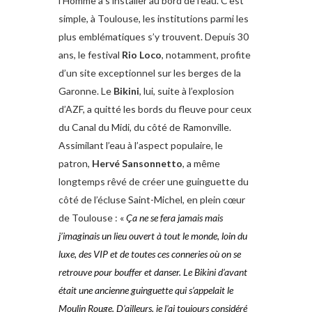
l’Homme a s’installer au bord de l’eau. C’est
simple, à Toulouse, les institutions parmi les
plus emblématiques s’y trouvent. Depuis 30
ans, le festival
Rio Loco
, notamment, profite
d’un site exceptionnel sur les berges de la
Garonne. Le
Bikini
, lui, suite à l’explosion
d’AZF, a quitté les bords du fleuve pour ceux
du Canal du Midi, du côté de Ramonville.
Assimilant l’eau à l’aspect populaire, le
patron,
Hervé Sansonnetto
, a même
longtemps rêvé de créer une guinguette du
côté de l’écluse Saint-Michel, en plein cœur
de Toulouse : «
Ça ne se fera jamais mais
j’imaginais un lieu ouvert à tout le monde, loin du
luxe, des VIP et de toutes ces conneries où on se
retrouve pour bouffer et danser. Le Bikini d’avant
était une ancienne guinguette qui s’appelait le
Moulin Rouge. D’ailleurs, je l’ai toujours considéré