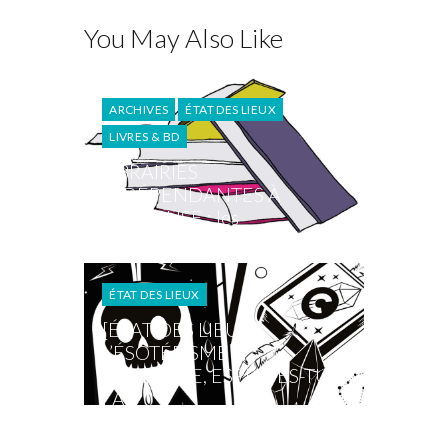
You May Also Like
ARCHIVES
ÉTAT DES LIEUX
LIVRES & BD
LIBRAIRIES
INDÉPENDANTES À
TOULOUSE : les
irréductibles du papier
ÉTAT DES LIEUX
[ÉTAT DES LIEUX]
L’ÉSOTÉRISME À
TOULOUSE, ESPRIT ES-TU
LÀ ?