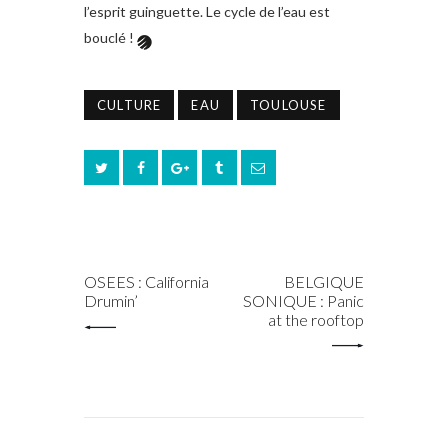
l’esprit guinguette. Le cycle de l’eau est
bouclé !
CULTURE
EAU
TOULOUSE
PREV POST
NEXT POST
OSEES : California
BELGIQUE
Drumin’
SONIQUE : Panic
at the rooftop