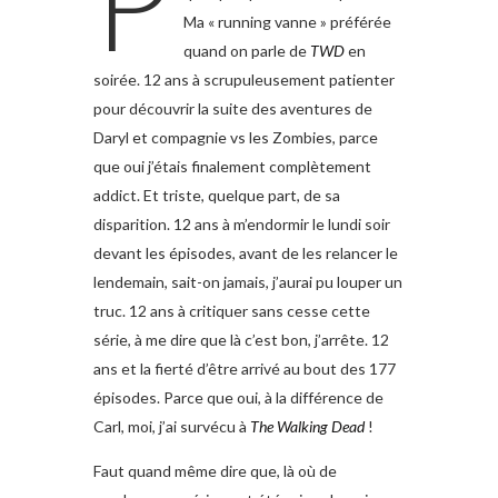
P
Ma « running vanne » préférée
quand on parle de
TWD
en
soirée. 12 ans à scrupuleusement patienter
pour découvrir la suite des aventures de
Daryl et compagnie vs les Zombies, parce
que oui j’étais finalement complètement
addict. Et triste, quelque part, de sa
disparition. 12 ans à m’endormir le lundi soir
devant les épisodes, avant de les relancer le
lendemain, sait-on jamais, j’aurai pu louper un
truc. 12 ans à critiquer sans cesse cette
série, à me dire que là c’est bon, j’arrête. 12
ans et la fierté d’être arrivé au bout des 177
épisodes. Parce que oui, à la différence de
Carl, moi, j’ai survécu à
The Walking Dead
!
Faut quand même dire que, là où de