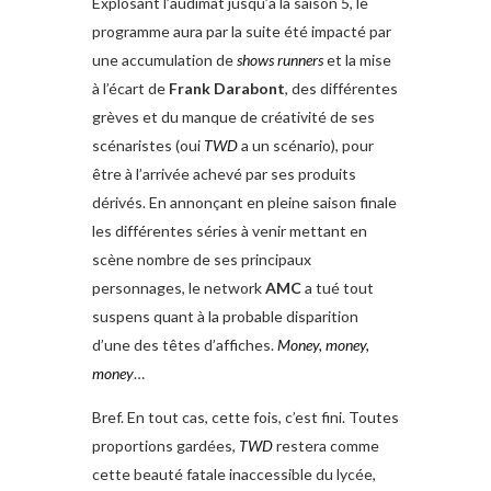
Explosant l’audimat jusqu’à la saison 5, le
programme aura par la suite été impacté par
une accumulation de
shows runners
et la mise
à l’écart de
Frank Darabont
, des différentes
grèves et du manque de créativité de ses
scénaristes (oui
TWD
a un scénario), pour
être à l’arrivée achevé par ses produits
dérivés. En annonçant en pleine saison finale
les différentes séries à venir mettant en
scène nombre de ses principaux
personnages, le network
AMC
a tué tout
suspens quant à la probable disparition
d’une des têtes d’affiches.
Money, money,
money
…
Bref. En tout cas, cette fois, c’est fini. Toutes
proportions gardées,
TWD
restera comme
cette beauté fatale inaccessible du lycée,