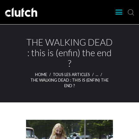
CLUTCH
Clutch Webzine
Agenda
THE WALKING DEAD
Nos éditions
: this is (enfin) the end
Magazine
?
Articles
Lieux
HOME
TOUS LES ARTICLES
...
THE WALKING DEAD : THIS IS (ENFIN) THE
END ?