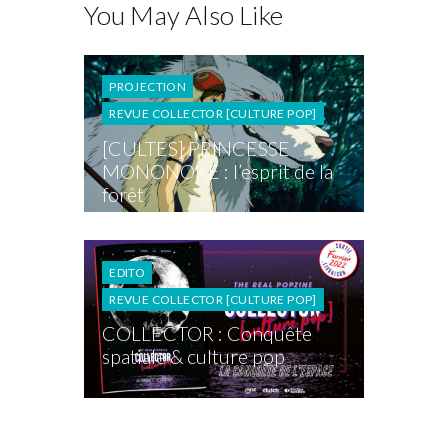
You May Also Like
PROJECTION
REVUE COLLECTOR [CULTURE POP]
[CULTES] PRINCESSE
MONONOKE : l’esprit de la
forêt
EDITO
REVUE COLLECTOR [CULTURE POP]
COLLECTOR : Conquête
spatiale & culture pop