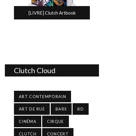
[LIVRE] Clutch Artbook
Clutch Cloud
ART CONTEMPORAIN
ART DE RUE
BARS
BD
CINÉMA
CIRQUE
CLUTCH
CONCERT