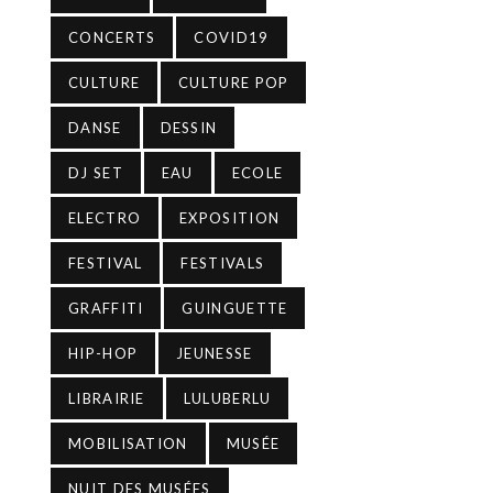
CONCERTS
COVID19
CULTURE
CULTURE POP
DANSE
DESSIN
DJ SET
EAU
ECOLE
ELECTRO
EXPOSITION
FESTIVAL
FESTIVALS
GRAFFITI
GUINGUETTE
HIP-HOP
JEUNESSE
LIBRAIRIE
LULUBERLU
MOBILISATION
MUSÉE
NUIT DES MUSÉES