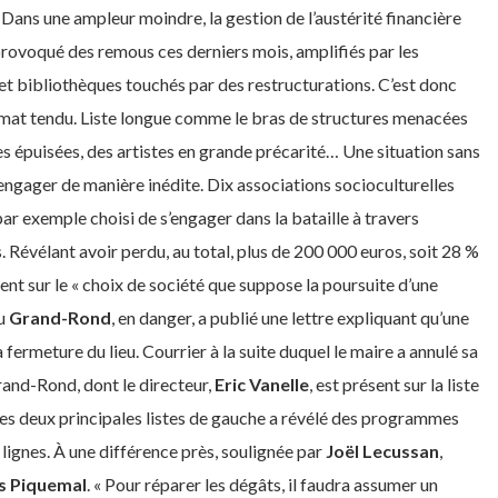
Dans une ampleur moindre, la gestion de l’austérité financière
 provoqué des remous ces derniers mois, amplifiés par les
et bibliothèques touchés par des restructurations. C’est donc
limat tendu. Liste longue comme le bras de structures menacées
es épuisées, des artistes en grande précarité… Une situation sans
’engager de manière inédite. Dix associations socioculturelles
r exemple choisi de s’engager dans la bataille à travers
 Révélant avoir perdu, au total, plus de 200 000 euros, soit 28 %
nt sur le « choix de société que suppose la poursuite d’une
du
Grand-Rond
, en danger, a publié une lettre expliquant qu’une
a fermeture du lieu. Courrier à la suite duquel le maire a annulé sa
rand-Rond, dont le directeur,
Eric Vanelle
, est présent sur la liste
e les deux principales listes de gauche a révélé des programmes
 lignes. À une différence près, soulignée par
Joël Lecussan
,
s Piquemal
. « Pour réparer les dégâts, il faudra assumer un