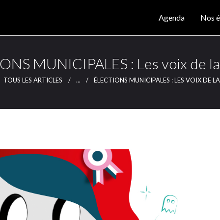
Agenda
Agenda
Nos é
Nos éditions
CLUTCH
Clutch Webzine
Magazine
ONS MUNICIPALES : Les voix de la 
Articles
TOUS LES ARTICLES
...
ÉLECTIONS MUNICIPALES : LES VOIX DE L
Lieux