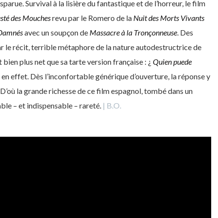
ue. Survival à la lisière du fantastique et de l’horreur, le film
sté des Mouches
revu par le Romero de la
Nuit des Morts Vivants
 Damnés
avec un soupçon de
Massacre à la Tronçonneuse
. Des
r le récit, terrible métaphore de la nature autodestructrice de
it bien plus net que sa tarte version française : ¿
Quien puede
», en effet. Dès l’inconfortable générique d’ouverture, la réponse y
. D’où la grande richesse de ce film espagnol, tombé dans un
ble – et indispensable – rareté.
| B.O.