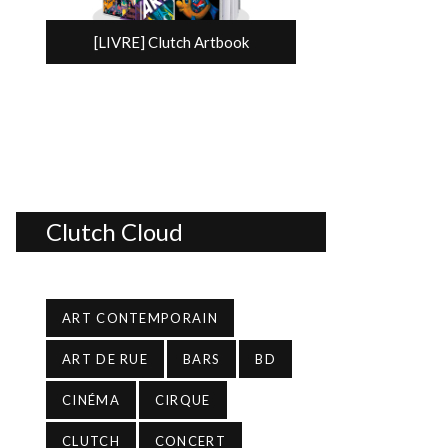
[LIVRE] Clutch Artbook
Clutch Cloud
ART CONTEMPORAIN
ART DE RUE
BARS
BD
CINÉMA
CIRQUE
CLUTCH
CONCERT