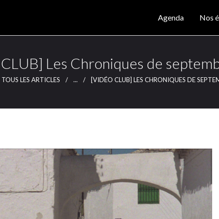
Agenda
Agenda
Nos é
Nos éditions
CLUTCH
Clutch Webzine
Magazine
CLUB] Les Chroniques de septem
Articles
TOUS LES ARTICLES
...
[VIDÉO CLUB] LES CHRONIQUES DE SEPTE
Lieux