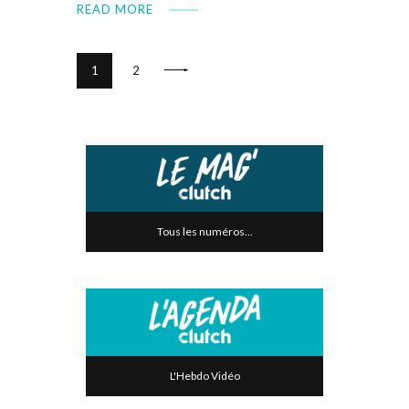
READ MORE
>
1
2
Tous les numéros...
L'Hebdo Vidéo