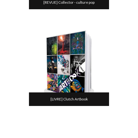
[REVUE] Collector - culture pop
[LIVRE] Clutch Artbook