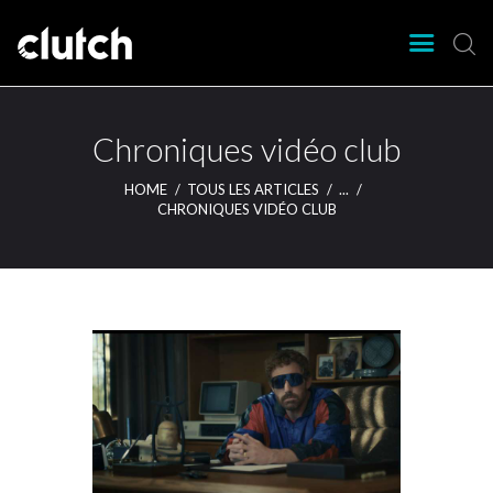
CLUTCH
Clutch Webzine
Agenda
Chroniques vidéo club
Nos éditions
HOME
TOUS LES ARTICLES
...
Magazine
CHRONIQUES VIDÉO CLUB
Articles
Lieux