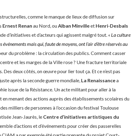
 structurelles, comme le manque de lieux de diffusion sur
ls
Ernest Renan
au Nord, ou
Alban Minville
et
Henri-Desbals
tude d’initiatives et d’acteurs qui agissent malgré tout. «
La culture
es événements mais qui, faute de moyens, ont l’air d’être réservés au
oeur du problème : la circulation des publics. Comment casser
 centre et les marges de la Ville rose ? Une fracture territoriale
 Des deux côtés, on œuvre pour lier tout ça. Et ce n’est pas
e juste après la seconde guerre mondiale,
La Renaissance
a
ie issue de la Résistance. Un acte militant pour aller à la
ut en menant des actions auprès des établissements scolaires du
e des milliers de personnes à l’occasion du festival Toulouse
ptisée Jean-Jaurès, le
Centre d’initiatives artistiques du
emble d’actions et d’événements pour créer des passerelles
e CIAM a par exemple été partie prenante du projet Court-