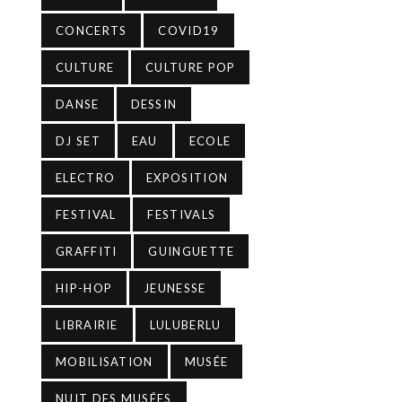
CONCERTS
COVID19
CULTURE
CULTURE POP
DANSE
DESSIN
DJ SET
EAU
ECOLE
ELECTRO
EXPOSITION
FESTIVAL
FESTIVALS
GRAFFITI
GUINGUETTE
HIP-HOP
JEUNESSE
LIBRAIRIE
LULUBERLU
MOBILISATION
MUSÉE
NUIT DES MUSÉES