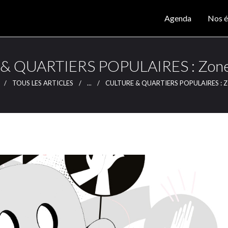
Agenda
Agenda
Nos é
Nos éditions
CLUTCH
Clutch Webzine
Magazine
& QUARTIERS POPULAIRES : Zones
Articles
TOUS LES ARTICLES
...
CULTURE & QUARTIERS POPULAIRES : Z
Lieux