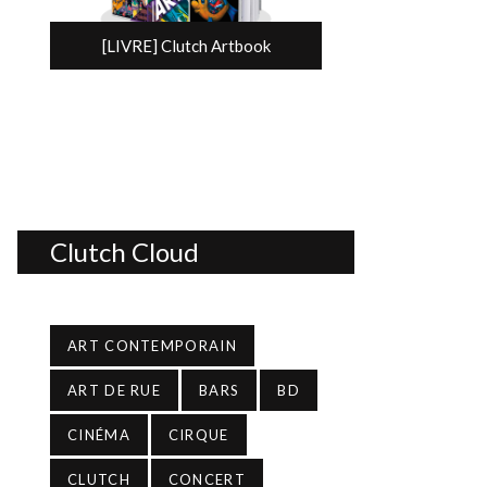
[LIVRE] Clutch Artbook
Clutch Cloud
ART CONTEMPORAIN
ART DE RUE
BARS
BD
CINÉMA
CIRQUE
CLUTCH
CONCERT