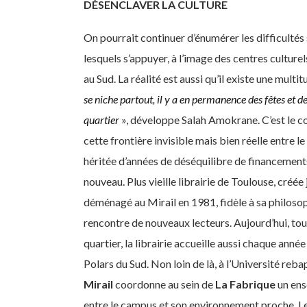
DÉSENCLAVER LA CULTURE
On pourrait continuer d’énumérer les difficultés
lesquels s’appuyer, à l’image des centres culture
au Sud. La réalité est aussi qu’il existe une multi
se niche partout, il y a en permanence des fêtes et d
quartier
», développe Salah Amokrane. C’est le c
cette frontière invisible mais bien réelle entre le
héritée d’années de déséquilibre de financements.
nouveau. Plus vieille librairie de Toulouse, créé
déménagé au Mirail en 1981, fidèle à sa philosoph
rencontre de nouveaux lecteurs. Aujourd’hui, to
quartier, la librairie accueille aussi chaque anné
Polars du Sud. Non loin de là, à l’Université reba
Mirail
coordonne au sein de
La Fabrique
un ens
entre le campus et son environnement proche. L