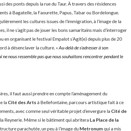
ssi des ponts depuis la rue du Taur. À travers des résidences
ements à Bagatelle, la Faourette, Papus, Tabar ou Bordelongue.
lièrement les cultures issues de l’immigration, à l’image de la
 il ne s’agit pas de jouer les bons samaritains mais d’interroger
ou en organisant le festival Empalot s’Agit(e) depuis plus de 20
rd à désenclaver la culture. «
Au-delà de s’adresser à son
 qui ne nous ressemble pas que nous souhaitons rencontrer pendant le
aires, il faut aussi prendre en compte l’aménagement du
me la
Cité des Arts
à Bellefontaine, parcours artistique fait à ce
ements, avec comme seul véritable projet d’envergure la
Cité de
 à la Reynerie. Même si le bâtiment qui abritera
La Place de la
 structure parachutée, un peu à l’image du
Metronum
qui a mis