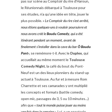
pas sur scène au Comptoir du rire d’Haroun,
le Réunionnais débarqué à Toulouse pour
ses études, n’a qu’une idée en tête, jouer le
plus possible. «
Le Comptoir du rire s’est arrêté,
nous étions quelques-uns à vouloir poursuivre et
nous avons créé le
Boudu Comedy
, qui a été
itinérant pendant un moment, avant de
finalement s’installer dans la cave du bar
Ô Boudu
Pont
», se remémore-t-il. Avec le
Duplex
, qui
accueillait au même moment le
Toulouse
Comedy Night
, la café du bout du Pont-
Neuf est un des lieux pionniers du stand-up
actuel à Toulouse. Au fur et à mesure Rom
Charrette et ses camarades y ont multiplié
les concepts et formats (battle comedy,
open mic, passages de 3, 5 ou 10 minutes…)
afin que «
tout le monde puisse jouer au moins
une fois dans la semaine
». Lui, a un spectacle