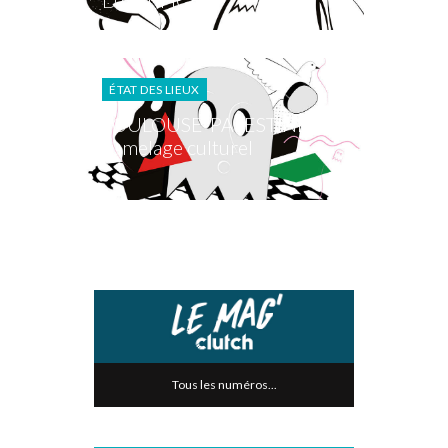
D’ARTIFICE !
ÉTAT DES LIEUX
TOULOUSE-PALESTINE :
Jumelage culturel
Tous les numéros...