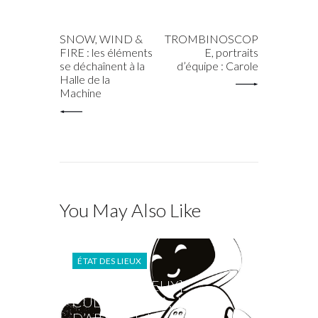
PREV POST
NEXT POST
SNOW, WIND &
TROMBINOSCOP
FIRE : les éléments
E, portraits
se déchaînent à la
d’équipe : Carole
Halle de la
Machine
You May Also Like
ÉTAT DES LIEUX
[ÉTAT DES LIEUX]
CULTURE ET IA, JEUX