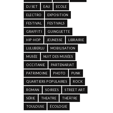
DJ SET
EAU
ECOLE
ELECTRO
EXPOSITION
FESTIVAL
FESTIVALS
GRAFFITI
GUINGUETTE
HIP-HOP
JEUNESSE
LIBRAIRIE
LULUBERLU
MOBILISATION
MUSÉE
NUIT DES MUSÉES
OCCITANIE
PARTENARIAT
PATRIMOINE
PHOTO
PUNK
QUARTIERS POPULAIRES
ROCK
ROMAN
SOIREES
STREET ART
SÉRIE
THEATRE
THÉÂTRE
TOULOUSE
ÉCOLOGIE