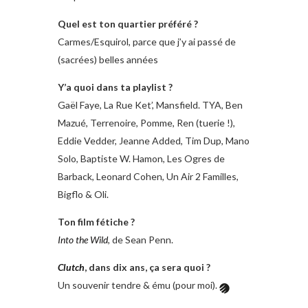
Quel est ton quartier préféré ?
Carmes/Esquirol, parce que j’y ai passé de
(sacrées) belles années
Y’a quoi dans ta playlist ?
Gaël Faye, La Rue Ket’, Mansfield. TYA, Ben
Mazué, Terrenoire, Pomme, Ren (tuerie !),
Eddie Vedder, Jeanne Added, Tim Dup, Mano
Solo, Baptiste W. Hamon, Les Ogres de
Barback, Leonard Cohen, Un Air 2 Familles,
Bigflo & Oli.
Ton film fétiche ?
Into the Wild
, de Sean Penn.
Clutch
, dans dix ans, ça sera quoi ?
Un souvenir tendre & ému (pour moi).