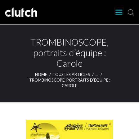
CLUTCH
Clutch Webzine
Agenda
TROMBINOSCOPE,
Nos éditions
portraits d’équipe :
Magazine
Carole
Articles
Lieux
HOME
TOUS LES ARTICLES
...
TROMBINOSCOPE, PORTRAITS D’ÉQUIPE :
CAROLE