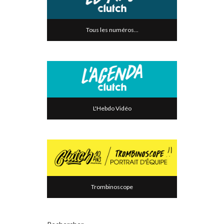
Tous les numéros...
L'Hebdo Vidéo
Trombinoscope