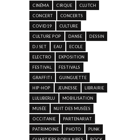
CINÉMA
CIRQUE
CLUTCH
CONCERT
CONCERTS
COVID19
CULTURE
CULTURE POP
DANSE
DESSIN
DJ SET
EAU
ECOLE
ELECTRO
EXPOSITION
FESTIVAL
FESTIVALS
GRAFFITI
GUINGUETTE
HIP-HOP
JEUNESSE
LIBRAIRIE
LULUBERLU
MOBILISATION
MUSÉE
NUIT DES MUSÉES
OCCITANIE
PARTENARIAT
PATRIMOINE
PHOTO
PUNK
QUARTIERS POPULAIRES
ROCK