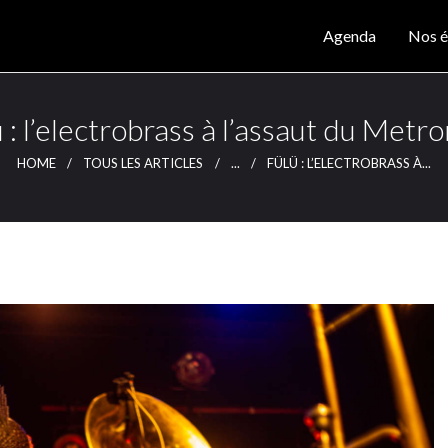
Agenda
Agenda
Nos é
Nos éditions
CLUTCH
Clutch Webzine
Magazine
 : l’electrobrass à l’assaut du Met
Articles
HOME
TOUS LES ARTICLES
...
FÜLÜ : L’ELECTROBRASS À...
Lieux