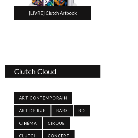
[LIVRE] Clutch Artbook
Clutch Cloud
ART CONTEMPORAIN
ART DE RUE
BARS
BD
CINÉMA
CIRQUE
CLUTCH
CONCERT