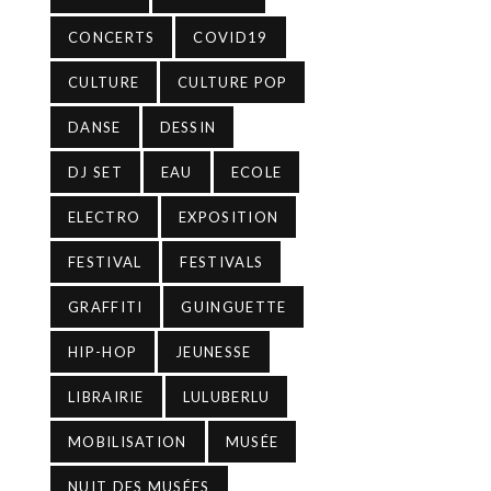
CONCERTS
COVID19
CULTURE
CULTURE POP
DANSE
DESSIN
DJ SET
EAU
ECOLE
ELECTRO
EXPOSITION
FESTIVAL
FESTIVALS
GRAFFITI
GUINGUETTE
HIP-HOP
JEUNESSE
LIBRAIRIE
LULUBERLU
MOBILISATION
MUSÉE
NUIT DES MUSÉES