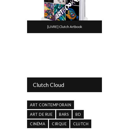
[LIVRE] Clutch Artbook
Clutch Cloud
ART CONTEMPORAIN
ART DE RUE
BARS
BD
CINÉMA
CIRQUE
CLUTCH