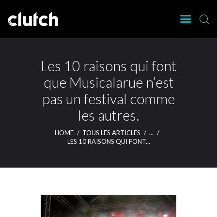
CLUTCH
Clutch Webzine
Agenda
Les 10 raisons qui font
Nos éditions
que Musicalarue n’est
Magazine
pas un festival comme
Articles
les autres.
Lieux
HOME
TOUS LES ARTICLES
...
LES 10 RAISONS QUI FONT...