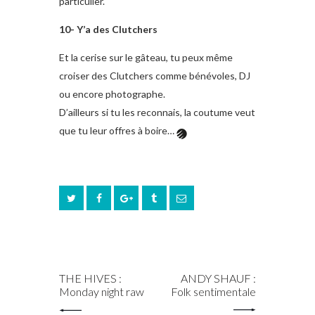
particulier.
10- Y’a des Clutchers
Et la cerise sur le gâteau, tu peux même
croiser des Clutchers comme bénévoles, DJ
ou encore photographe.
D’ailleurs si tu les reconnais, la coutume veut
que tu leur offres à boire…
PREV POST
NEXT POST
THE HIVES :
ANDY SHAUF :
Monday night raw
Folk sentimentale