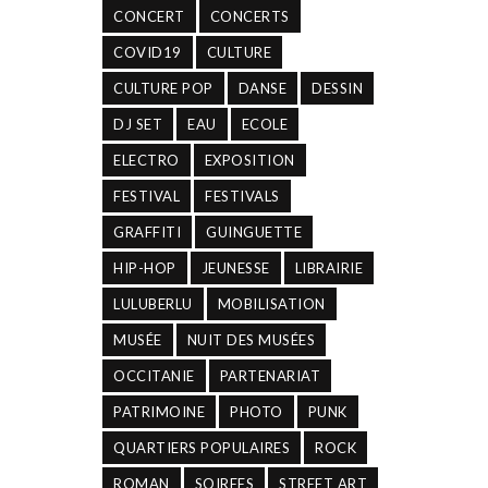
CONCERT
CONCERTS
COVID19
CULTURE
CULTURE POP
DANSE
DESSIN
DJ SET
EAU
ECOLE
ELECTRO
EXPOSITION
FESTIVAL
FESTIVALS
GRAFFITI
GUINGUETTE
HIP-HOP
JEUNESSE
LIBRAIRIE
LULUBERLU
MOBILISATION
MUSÉE
NUIT DES MUSÉES
OCCITANIE
PARTENARIAT
PATRIMOINE
PHOTO
PUNK
QUARTIERS POPULAIRES
ROCK
ROMAN
SOIREES
STREET ART