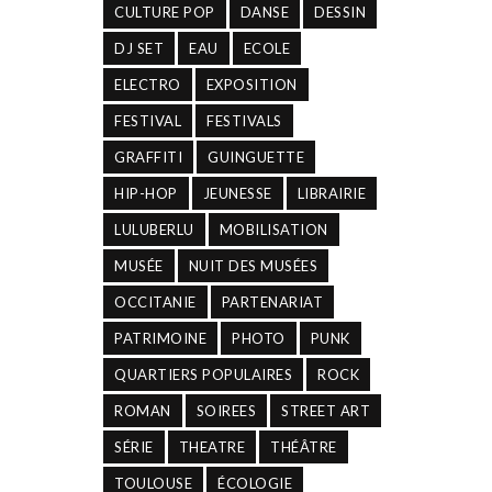
CULTURE POP
DANSE
DESSIN
DJ SET
EAU
ECOLE
ELECTRO
EXPOSITION
FESTIVAL
FESTIVALS
GRAFFITI
GUINGUETTE
HIP-HOP
JEUNESSE
LIBRAIRIE
LULUBERLU
MOBILISATION
MUSÉE
NUIT DES MUSÉES
OCCITANIE
PARTENARIAT
PATRIMOINE
PHOTO
PUNK
QUARTIERS POPULAIRES
ROCK
ROMAN
SOIREES
STREET ART
SÉRIE
THEATRE
THÉÂTRE
TOULOUSE
ÉCOLOGIE