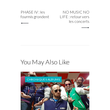
PREV POST
NEXT POST
PHASE IV : les
NO MUSIC NO
fourmis grondent
LIFE : retour vers
les concerts
You May Also Like
CHRONIQUES ALBUMS
THE DENIRO’S : Surfin’in
Love