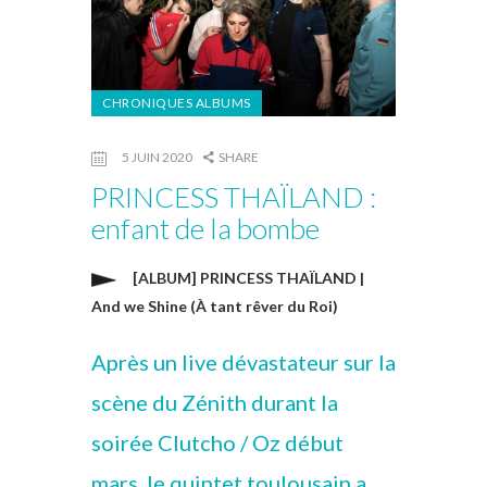
CHRONIQUES ALBUMS
5 JUIN 2020
SHARE
PRINCESS THAÏLAND :
enfant de la bombe
[ALBUM] PRINCESS THAÏLAND |
And we Shine (À tant rêver du Roi)
Après un live dévastateur sur la
scène du Zénith durant la
soirée Clutcho / Oz début
mars, le quintet toulousain a