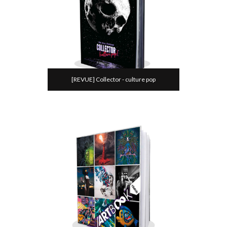
[REVUE] Collector - culture pop