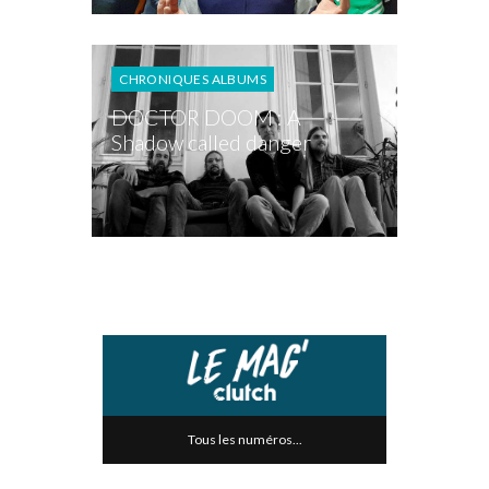
CHRONIQUES ALBUMS
DOCTOR DOOM : A
Shadow called danger
Tous les numéros...