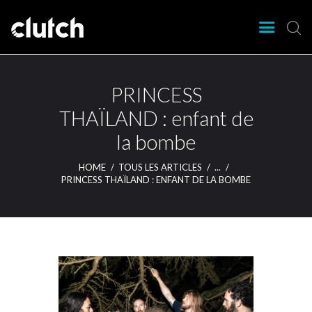
CLUTCH
Clutch Webzine
Agenda
PRINCESS
Nos éditions
THAÏLAND : enfant de
Magazine
la bombe
Articles
Lieux
HOME
TOUS LES ARTICLES
...
PRINCESS THAÏLAND : ENFANT DE LA BOMBE