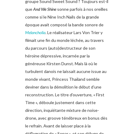
groupe Sound Sweet Sound ? Toujours est-il
que
And We Shine
sonne parfois à nos oreilles
comme si le Nine Inch Nails de la grande
époque avait composé la bande sonore de
Melancholia
. Le réalisateur Lars Von Trier y
filmait une fin du monde léchée, au travers
du parcours (auto)destructeur de son
héroïne dépressive, incarnée par la
généreuse Kirsten Dunst. Mais là où le
turbulent danois ne laissait aucune issue au
monde vivant, Princess Thaïland semble
deviner dans la démolition le début d’une
reconstruction. Le titre d’ouverture, « First
Time », déboule justement dans cette
direction, inquiétante mixture de noise-
drone, avec groove ténébreux en bonus dès
le refrain. Avant de laisser place à la
déflagration de « Sonar », et son déluge de