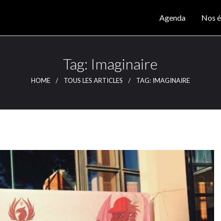
Agenda
Agenda
Nos é
Nos éditions
CLUTCH
Clutch Webzine
Magazine
Tag: Imaginaire
Articles
HOME
TOUS LES ARTICLES
TAG: IMAGINAIRE
Lieux