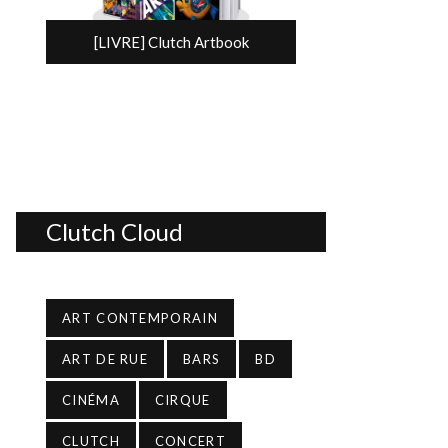
[LIVRE] Clutch Artbook
Clutch Cloud
ART CONTEMPORAIN
ART DE RUE
BARS
BD
CINÉMA
CIRQUE
CLUTCH
CONCERT