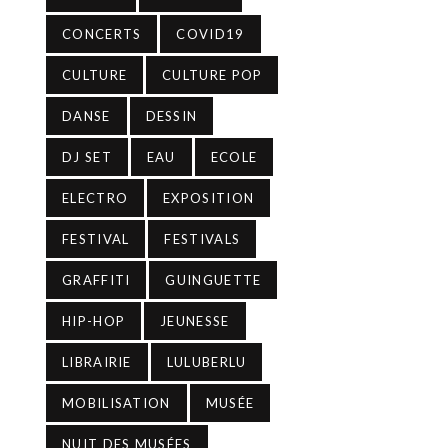
CONCERTS
COVID19
CULTURE
CULTURE POP
DANSE
DESSIN
DJ SET
EAU
ECOLE
ELECTRO
EXPOSITION
FESTIVAL
FESTIVALS
GRAFFITI
GUINGUETTE
HIP-HOP
JEUNESSE
LIBRAIRIE
LULUBERLU
MOBILISATION
MUSÉE
NUIT DES MUSÉES