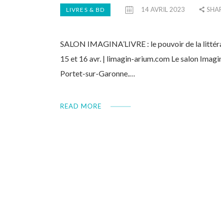
14 AVRIL 2023
SHA
LIVRES & BD
SALON IMAGINA’LIVRE : le pouvoir de la littér
15 et 16 avr. | limagin-arium.com Le salon Imagin
Portet-sur-Garonne.…
READ MORE