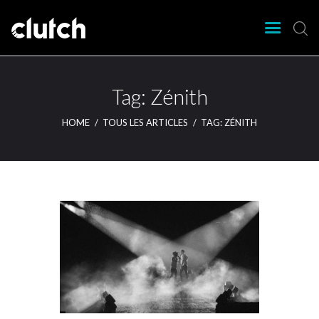
CLUTCH
Clutch Webzine
Agenda
Tag: Zénith
Nos éditions
HOME
TOUS LES ARTICLES
TAG: ZÉNITH
Magazine
Articles
Lieux