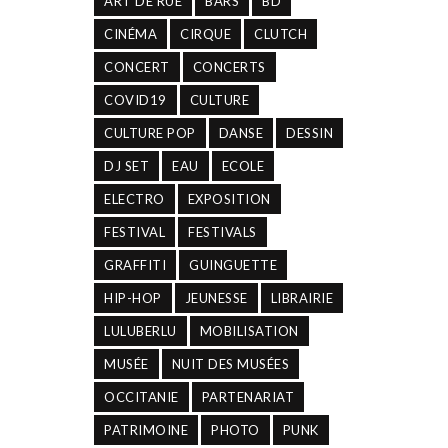
ART DE RUE
BARS
BD
CINÉMA
CIRQUE
CLUTCH
CONCERT
CONCERTS
COVID19
CULTURE
CULTURE POP
DANSE
DESSIN
DJ SET
EAU
ECOLE
ELECTRO
EXPOSITION
FESTIVAL
FESTIVALS
GRAFFITI
GUINGUETTE
HIP-HOP
JEUNESSE
LIBRAIRIE
LULUBERLU
MOBILISATION
MUSÉE
NUIT DES MUSÉES
OCCITANIE
PARTENARIAT
PATRIMOINE
PHOTO
PUNK