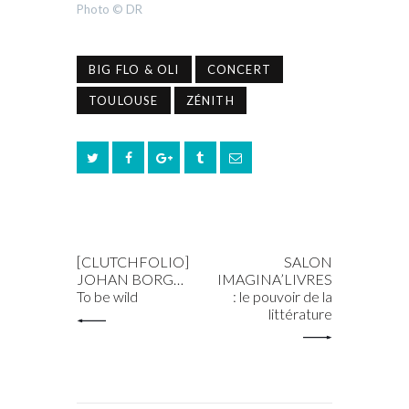
Photo © DR
BIG FLO & OLI
CONCERT
TOULOUSE
ZÉNITH
PREV POST
NEXT POST
[CLUTCHFOLIO]
SALON
JOHAN BORG…
IMAGINA’LIVRES
To be wild
: le pouvoir de la
littérature