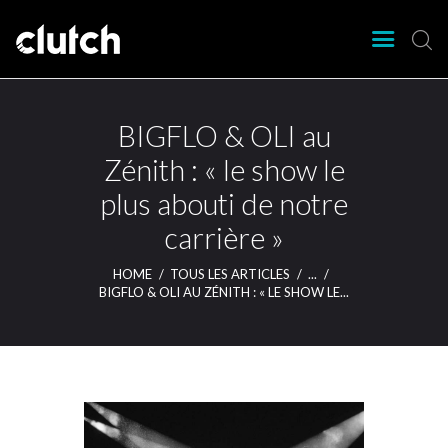
CLUTCH
Clutch Webzine
Agenda
BIGFLO & OLI au
Nos éditions
Zénith : « le show le
Magazine
plus abouti de notre
Articles
carrière »
Lieux
HOME
TOUS LES ARTICLES
...
BIGFLO & OLI AU ZÉNITH : « LE SHOW LE...