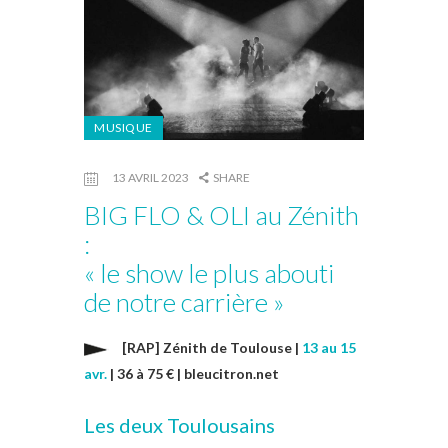
MUSIQUE
13 AVRIL 2023
SHARE
BIG FLO & OLI au Zénith
:
« le show le plus abouti
de notre carrière »
[RAP] Zénith de Toulouse |
13 au 15
avr.
| 36 à 75 € | bleucitron.net
Les deux Toulousains