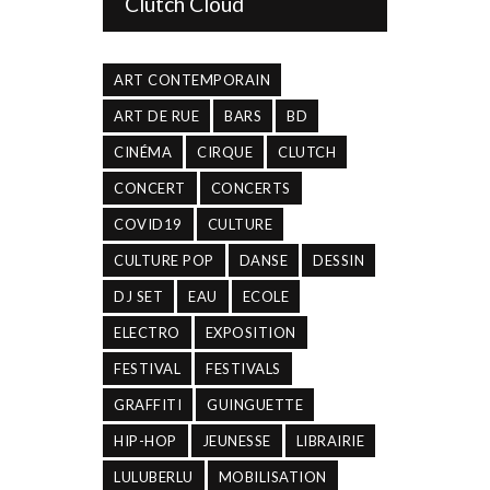
Clutch Cloud
ART CONTEMPORAIN
ART DE RUE
BARS
BD
CINÉMA
CIRQUE
CLUTCH
CONCERT
CONCERTS
COVID19
CULTURE
CULTURE POP
DANSE
DESSIN
DJ SET
EAU
ECOLE
ELECTRO
EXPOSITION
FESTIVAL
FESTIVALS
GRAFFITI
GUINGUETTE
HIP-HOP
JEUNESSE
LIBRAIRIE
LULUBERLU
MOBILISATION