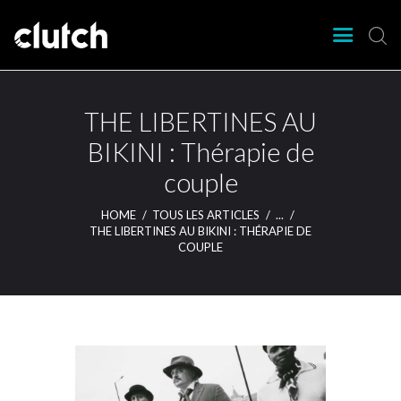
CLUTCH
Clutch Webzine
Agenda
THE LIBERTINES AU
Nos éditions
BIKINI : Thérapie de
Magazine
couple
Articles
Lieux
HOME
TOUS LES ARTICLES
...
THE LIBERTINES AU BIKINI : THÉRAPIE DE
COUPLE