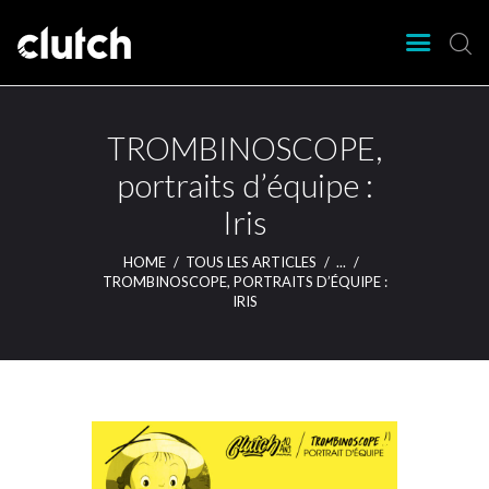
CLUTCH
Clutch Webzine
Agenda
TROMBINOSCOPE,
Nos éditions
portraits d’équipe :
Magazine
Iris
Articles
Lieux
HOME
TOUS LES ARTICLES
...
TROMBINOSCOPE, PORTRAITS D’ÉQUIPE :
IRIS