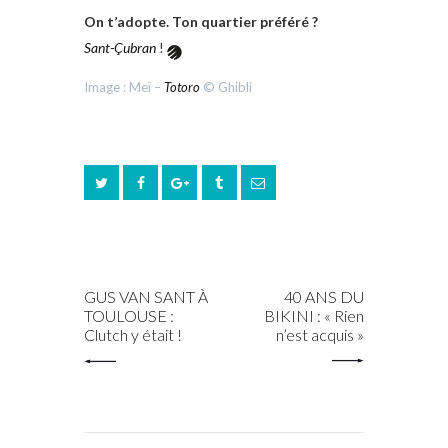
On t’adopte. Ton quartier préféré ?
Sant-Çubran
!
Image : Meï –
Totoro
© Ghibli
PREV POST
NEXT POST
GUS VAN SANT À
40 ANS DU
TOULOUSE :
BIKINI : « Rien
Clutch y était !
n’est acquis »