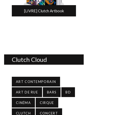
[LIVRE] Clutch Artbook
Clutch Cloud
ART CONTEMPORAIN
ART DE RUE
BARS
BD
CINÉMA
CIRQUE
CLUTCH
CONCERT