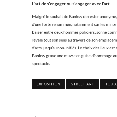
L’art de s’engager ou s’engager avec l’art
Malgré le souhait de Banksy de rester anonyme, s
d’une forte renommée, notamment sur les minorit
baiser entre deux hommes policiers, sonne comm
révèle tout son sens au travers de son emplacem
d’arts jusqu’au non-initiés. Le choix des lieux es
Banksy grave une œuvre en guise d’hommage aux v
spectacle.
EXPOSITION
STREET ART
TOUL
PREV POST