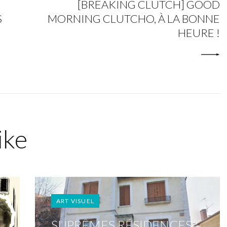
[BREAKING CLUTCH] GOOD
S
MORNING CLUTCHO, À LA BONNE
HEURE !
ike
ART VISUEL
SUPRÊMES RÉSIDENCES :