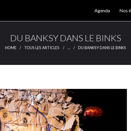
Agenda
Agenda
Nos é
Nos éditions
CLUTCH
Clutch Webzine
Magazine
DU BANKSY DANS LE BINKS
Articles
HOME
TOUS LES ARTICLES
...
DU BANKSY DANS LE BINKS
Lieux