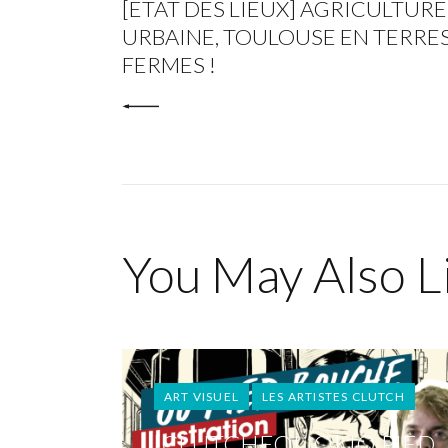
[ÉTAT DES LIEUX] AGRICULTURE
URBAINE, TOULOUSE EN TERRE
FERMES !
You May Also L
ART VISUEL
LES ARTISTES CLUTCH
[CLUTCHFOLIO] JO PIED