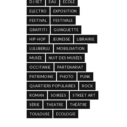
DJ SET
EAU
ECOLE
ELECTRO
EXPOSITION
FESTIVAL
FESTIVALS
GRAFFITI
GUINGUETTE
HIP-HOP
JEUNESSE
LIBRAIRIE
LULUBERLU
MOBILISATION
MUSÉE
NUIT DES MUSÉES
OCCITANIE
PARTENARIAT
PATRIMOINE
PHOTO
PUNK
QUARTIERS POPULAIRES
ROCK
ROMAN
SOIREES
STREET ART
SÉRIE
THEATRE
THÉÂTRE
TOULOUSE
ÉCOLOGIE