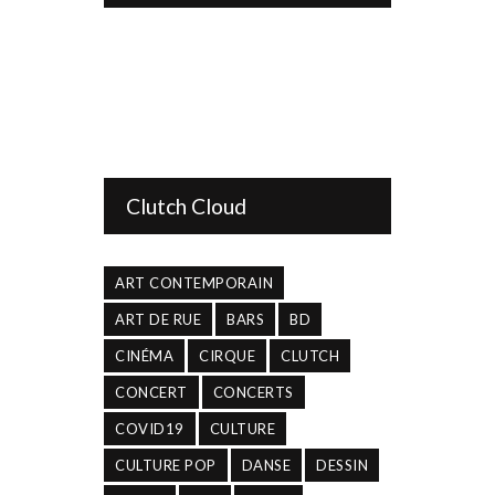
Clutch Cloud
ART CONTEMPORAIN
ART DE RUE
BARS
BD
CINÉMA
CIRQUE
CLUTCH
CONCERT
CONCERTS
COVID19
CULTURE
CULTURE POP
DANSE
DESSIN