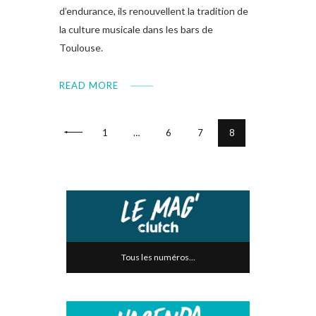
d’endurance, ils renouvellent la tradition de
la culture musicale dans les bars de
Toulouse.
READ MORE
<
1
…
6
7
8
Tous les numéros...