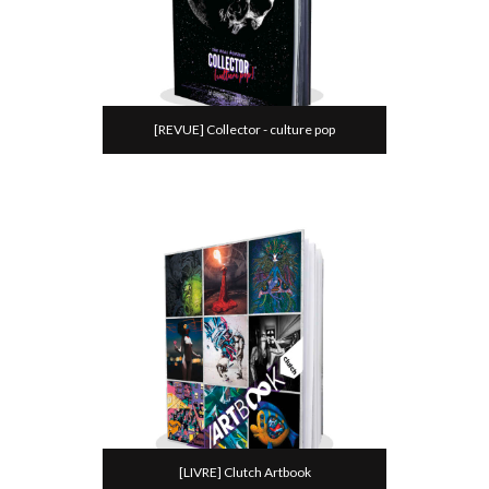
[REVUE] Collector - culture pop
[LIVRE] Clutch Artbook