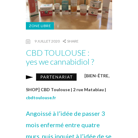
ZONE LIBRE
9 JUILLET 2020
SHARE
CBD TOULOUSE :
yes we cannabidiol ?
[BIEN-ÊTRE,
SHOP] CBD Toulouse | 2 rue Matabiau |
cbdtoulouse.fr
Angoissé à l’idée de passer 3
mois enfermé entre quatre
murs, puis inquiet à l’idée de se