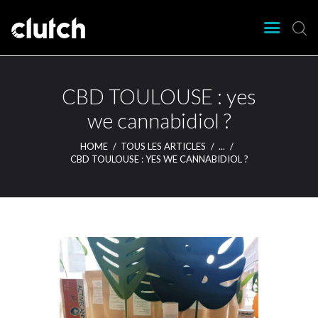
CLUTCH
Clutch Webzine
Agenda
CBD TOULOUSE : yes
Nos éditions
we cannabidiol ?
Magazine
HOME
TOUS LES ARTICLES
...
Articles
CBD TOULOUSE : YES WE CANNABIDIOL ?
Lieux