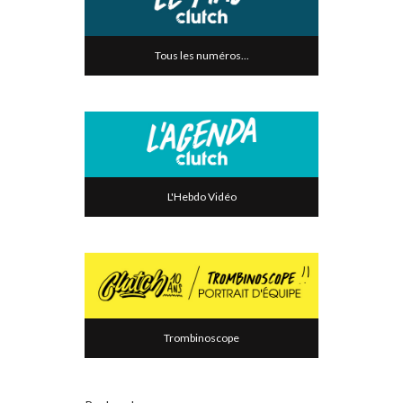
Tous les numéros...
L'Hebdo Vidéo
Trombinoscope