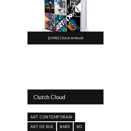
[LIVRE] Clutch Artbook
Clutch Cloud
ART CONTEMPORAIN
ART DE RUE
BARS
BD