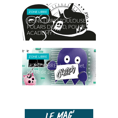
ZONE LIBRE
[ZONE LIBRE] TOULOUSE
POLARS DU SUD, POLICE
ACADEMY !
ZONE LIBRE
[ZONE LIBRE] Le Castelet,
sortie de prison !