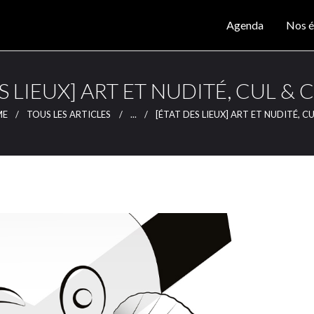
Agenda
Agenda
Nos é
Nos éditions
CLUTCH
Clutch Webzine
Magazine
S LIEUX] ART ET NUDITÉ, CUL & 
Articles
ME
TOUS LES ARTICLES
...
[ÉTAT DES LIEUX] ART ET NUDITÉ, CUL
Lieux