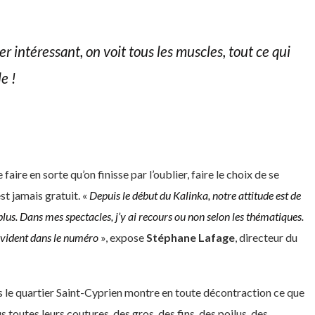
r intéressant, on voit tous les muscles, tout ce qui
e !
 faire en sorte qu’on finisse par l’oublier, faire le choix de se
st jamais gratuit. «
Depuis le début
du Kalinka, notre
attitude est de
plus.
Dans mes spectacles, j’y ai recours
ou non selon les thématiques.
vident dans le numéro
», expose
Stéphane Lafage
, directeur du
 le quartier Saint-Cyprien montre en toute décontraction ce que
s toutes leurs coutures, des gros, des fins, des poilus, des