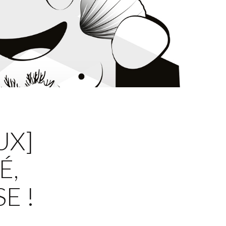
UX]
É,
E !