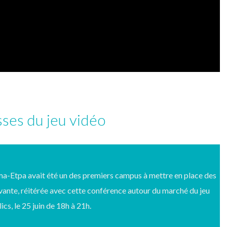
ses du jeu vidéo
Esma-Etpa avait été un des premiers campus à mettre en place des
vante, réitérée avec cette conférence autour du marché du jeu
ics, le 25 juin de 18h à 21h.