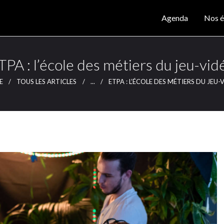
Agenda
Agenda
Nos é
Nos éditions
CLUTCH
Clutch Webzine
Magazine
TPA : l’école des métiers du jeu-vid
Articles
E
TOUS LES ARTICLES
...
ETPA : L’ÉCOLE DES MÉTIERS DU JEU-
Lieux