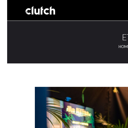
E
HOM