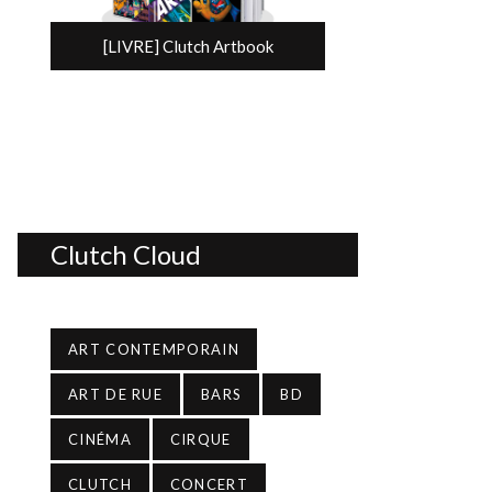
[LIVRE] Clutch Artbook
Clutch Cloud
ART CONTEMPORAIN
ART DE RUE
BARS
BD
CINÉMA
CIRQUE
CLUTCH
CONCERT