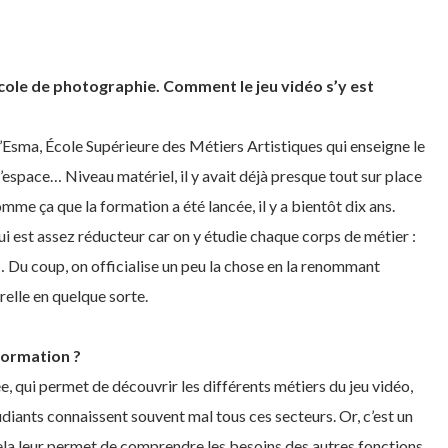
 école de photographie. Comment le jeu vidéo s’y est
Esma, École Supérieure des Métiers Artistiques qui enseigne le
’espace… Niveau matériel, il y avait déjà presque tout sur place
omme ça que la formation a été lancée, il y a bientôt dix ans.
ui est assez réducteur car on y étudie chaque corps de métier :
 Du coup, on officialise un peu la chose en la renommant
relle en quelque sorte.
formation ?
, qui permet de découvrir les différents métiers du jeu vidéo,
iants connaissent souvent mal tous ces secteurs. Or, c’est un
, cela leur permet de comprendre les besoins des autres fonctions.