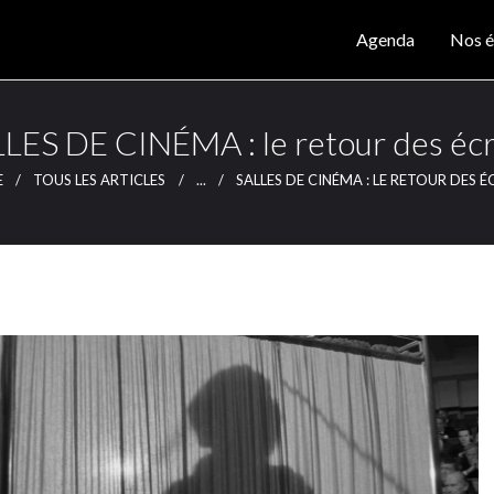
Agenda
Agenda
Nos é
Nos éditions
CLUTCH
Clutch Webzine
Magazine
LES DE CINÉMA : le retour des éc
Articles
E
TOUS LES ARTICLES
...
SALLES DE CINÉMA : LE RETOUR DES 
Lieux