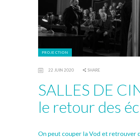
PROJECTION
22 JUIN 2020
SHARE
SALLES DE CI
le retour des é
On peut couper la Vod et retrouver d