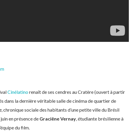
om
ival
Cinélatino
renaît de ses cendres au Cratère (ouvert à partir
s dans la dernière véritable salle de cinéma de quartier de
e
, chronique sociale des habitants d’une petite ville du Brésil
 juin en présence de
Graciêne Vernay
, étudiante brésilienne à
’équipe du film.