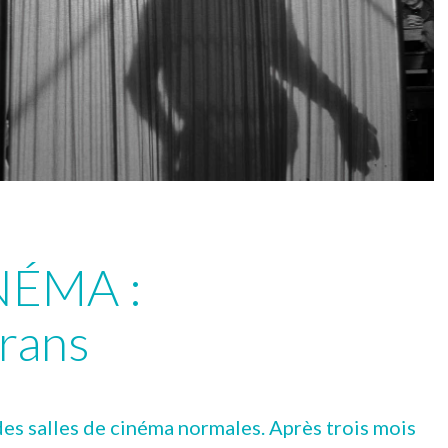
NÉMA :
crans
es salles de cinéma normales. Après trois mois