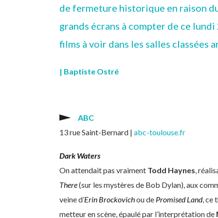
de fermeture historique en raison du
grands écrans à compter de ce lundi 
films à voir dans les salles classées 
| Baptiste Ostré
ABC
13 rue Saint-Bernard |
abc-toulouse.fr
Dark Waters
On attendait pas vraiment
Todd Haynes
, réali
There
(sur les mystères de Bob Dylan), aux comm
veine d’
Erin Brockovich
ou de
Promised Land
, ce
metteur en scène, épaulé par l’interprétation de