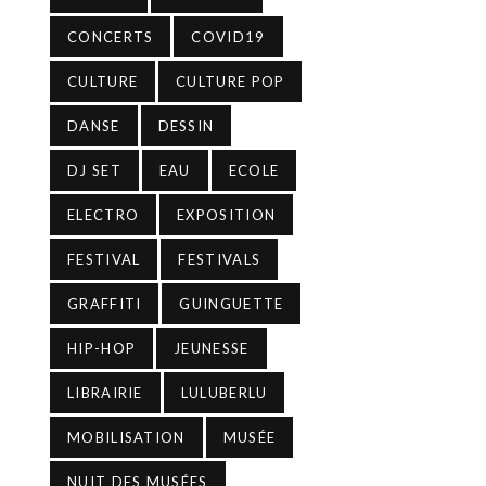
CONCERTS
COVID19
CULTURE
CULTURE POP
DANSE
DESSIN
DJ SET
EAU
ECOLE
ELECTRO
EXPOSITION
FESTIVAL
FESTIVALS
GRAFFITI
GUINGUETTE
HIP-HOP
JEUNESSE
LIBRAIRIE
LULUBERLU
MOBILISATION
MUSÉE
NUIT DES MUSÉES