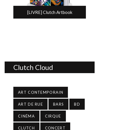
[LIVRE] Clutch Artbook
Clutch Cloud
ART CONTEMPORAIN
ART DE RUE
BARS
BD
CINÉMA
CIRQUE
CLUTCH
CONCERT