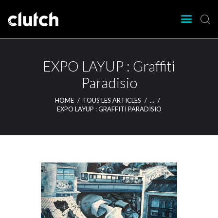
CLUTCH
Clutch Webzine
Agenda
EXPO LAYUP : Graffiti
Nos éditions
Paradisio
Magazine
HOME
TOUS LES ARTICLES
...
Articles
EXPO LAYUP : GRAFFITI PARADISIO
Lieux