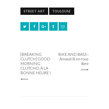
STREET ART
TOULOUSE
PREV POST
NEXT POST
[BREAKING
BIKE AND BASS :
CLUTCH] GOOD
Arnaud-B en roue
MORNING
libre
CLUTCHO, À LA
BONNE HEURE !