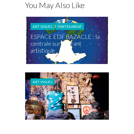
You May Also Like
ART VISUEL
PARTENARIAT
ESPACE EDF BAZACLE : la
centrale sur courant
artistique
ART VISUEL
DU BANKSY DANS LE
BINKS