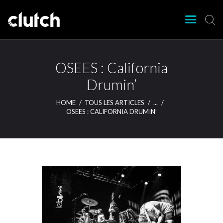
CLUTCH
Clutch Webzine
Agenda
OSEES : California
Nos éditions
Drumin’
Magazine
HOME
TOUS LES ARTICLES
...
Articles
OSEES : CALIFORNIA DRUMIN’
Lieux