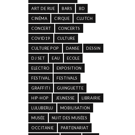
ART DE RUE
BARS
BD
CINÉMA
CIRQUE
CLUTCH
CONCERT
CONCERTS
COVID19
CULTURE
CULTURE POP
DANSE
DESSIN
DJ SET
EAU
ECOLE
ELECTRO
EXPOSITION
FESTIVAL
FESTIVALS
GRAFFITI
GUINGUETTE
HIP-HOP
JEUNESSE
LIBRAIRIE
LULUBERLU
MOBILISATION
MUSÉE
NUIT DES MUSÉES
OCCITANIE
PARTENARIAT