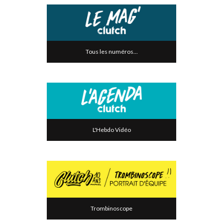
Tous les numéros...
L'Hebdo Vidéo
Trombinoscope