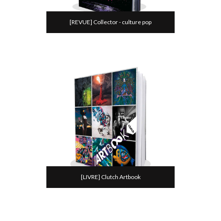
[REVUE] Collector - culture pop
[LIVRE] Clutch Artbook