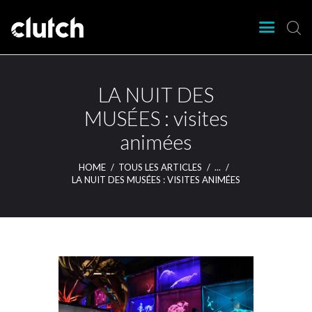
CLUTCH
Clutch Webzine
Agenda
LA NUIT DES
Nos éditions
MUSÉES : visites
Magazine
animées
Articles
Lieux
HOME
TOUS LES ARTICLES
...
LA NUIT DES MUSÉES : VISITES ANIMÉES