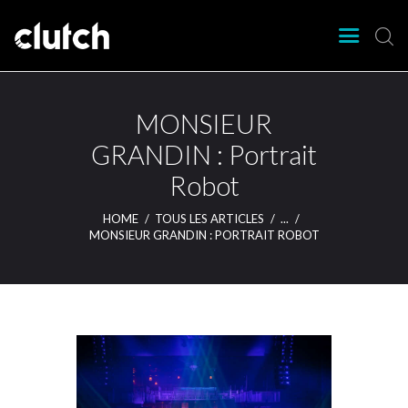
CLUTCH
Clutch Webzine
Agenda
MONSIEUR
Nos éditions
GRANDIN : Portrait
Magazine
Robot
Articles
Lieux
HOME
TOUS LES ARTICLES
...
MONSIEUR GRANDIN : PORTRAIT ROBOT