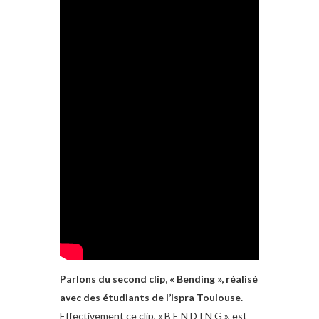
Parlons du second clip, « Bending », réalisé
avec des étudiants de l’Ispra Toulouse.
Effectivement ce clip, « B E N D I N G », est