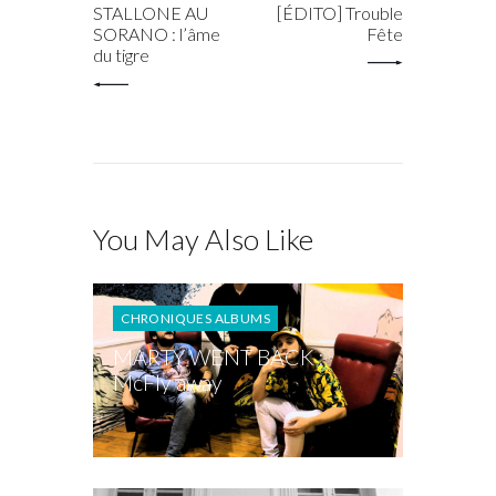
STALLONE AU
[ÉDITO] Trouble
SORANO : l’âme
Fête
du tigre
You May Also Like
CHRONIQUES ALBUMS
MARTY WENT BACK :
McFly away