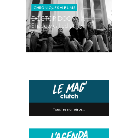
CHRONIQUES ALBUMS
DOCTOR DOOM : A
Shadow called danger
Tous les numéros...