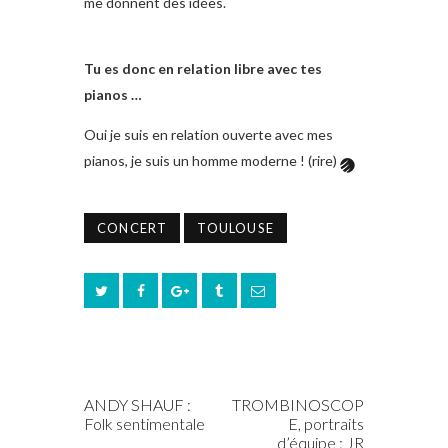
me donnent des idées.
Tu es donc en relation libre avec tes
pianos …
Oui je suis en relation ouverte avec mes
pianos, je suis un homme moderne ! (rire)
CONCERT
TOULOUSE
PREV POST
NEXT POST
ANDY SHAUF :
TROMBINOSCOP
Folk sentimentale
E, portraits
d’équipe : JR