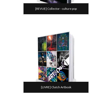
[REVUE] Collector - culture pop
[LIVRE] Clutch Artbook