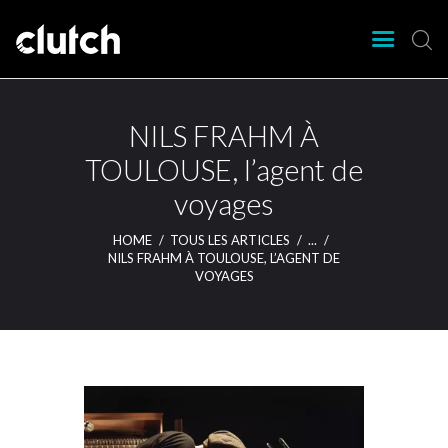
CLUTCH
Clutch Webzine
Agenda
NILS FRAHM À
Nos éditions
TOULOUSE, l’agent de
Magazine
voyages
Articles
Lieux
HOME
TOUS LES ARTICLES
...
NILS FRAHM À TOULOUSE, L’AGENT DE
VOYAGES